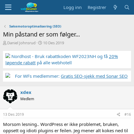
Logg inn
Registrer
Søkemotoroptimalisering (SEO)
Min påstand er som følger...
T
S
Daniel Johnsrud
10 Des 2019
r
t
å
a
Nordhost - Bruk rabattkoden WF2023NH og få
20%
d
r
løpende rabatt
på alle webhotell
s
t
t
d
a
a
For WFs medlemmer:
Gratis SEO-sjekk med Sonar SEO
r
t
t
o
e
xdex
r
Medlem
13 Des 2019
#16
Morsom lesning.. WordPress er ikke problemet, bruken,
oppsett og idioti plugins er feilen. Jeg mener alt kokes ned til