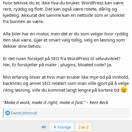
hvor teknisk du er, ikke hva du bruker. WordPress kan være
rent, ryddig og flott. Det kan også være rotete, dårlig og
kjedelig. Akkurat det samme kan en nettside som er utviklet
fra bunnen av være.
Alle biler har en motor, men det er du som velger hvor ryddig
den skal være. Gjør et smart valg tidlig, velg en løsning som
dekker dine behov.
Er det noen forskjell på SEO fra WordPress til selvutviklet?
Nei. Er forskjeller på maler , plugins, bloated code? Ja.
Min erfaring tilsier at hvis man bruker like mye tid på innhold,
backlinks og annet SEO relatert som man ville gjort på å velge
riktig løsning, ville du kommet langt lengre på kortere tid
“Make it work, make it right, make it fast.” – Kent Beck
R
Daniel Johnsrud
e
a
k
Først
Forrige
2 av 2
s