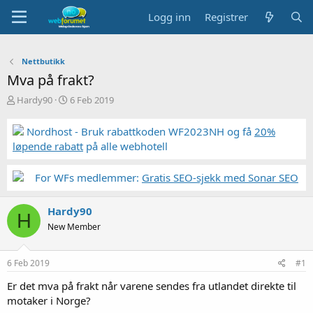
Logg inn
Registrer
Nettbutikk
Mva på frakt?
T
S
Hardy90
6 Feb 2019
r
t
å
a
Nordhost - Bruk rabattkoden WF2023NH og få
20%
d
r
løpende rabatt
på alle webhotell
s
t
t
d
a
a
For WFs medlemmer:
Gratis SEO-sjekk med Sonar SEO
r
t
t
o
Hardy90
e
H
r
New Member
6 Feb 2019
#1
Er det mva på frakt når varene sendes fra utlandet direkte til
motaker i Norge?