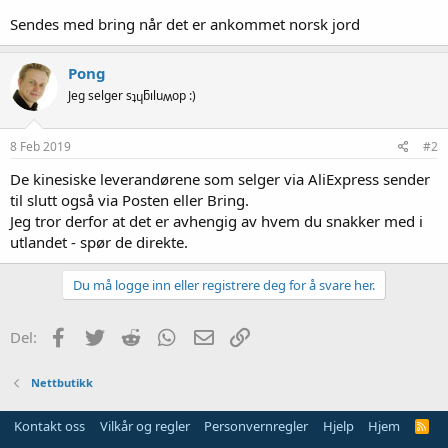
Sendes med bring når det er ankommet norsk jord
Pong
Jeg selger sʇɥƃıluʍop :)
8 Feb 2019
#2
De kinesiske leverandørene som selger via AliExpress sender
til slutt også via Posten eller Bring.
Jeg tror derfor at det er avhengig av hvem du snakker med i
utlandet - spør de direkte.
Du må logge inn eller registrere deg for å svare her.
Facebook
Twitter
Reddit
WhatsApp
E-post
Link
Del:
Nettbutikk
Kontakt oss
Vilkår og regler
Personvernregler
Hjelp
Hjem
R
S