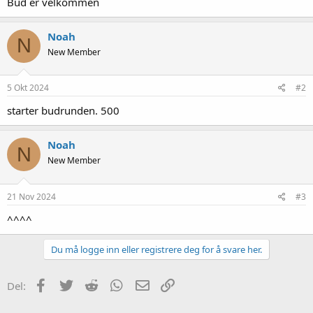
Bud er velkommen
Noah
N
New Member
5 Okt 2024
#2
starter budrunden. 500
Noah
N
New Member
21 Nov 2024
#3
^^^^
Du må logge inn eller registrere deg for å svare her.
Facebook
Twitter
Reddit
WhatsApp
E-post
Link
Del: