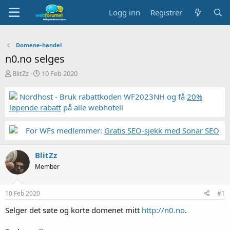
Logg inn
Registrer
Domene-handel
n0.no selges
T
S
BlitZz
10 Feb 2020
r
t
å
a
Nordhost - Bruk rabattkoden WF2023NH og få
20%
d
r
løpende rabatt
på alle webhotell
s
t
t
d
a
a
For WFs medlemmer:
Gratis SEO-sjekk med Sonar SEO
r
t
t
o
BlitZz
e
r
Member
10 Feb 2020
#1
Selger det søte og korte domenet mitt
http://n0.no
.