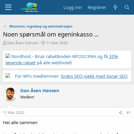
Logg inn
Registrer
Økonomi, regnskap og administrasjon
Noen spørsmål om egeninkasso ...
T
S
Dan Åsen Hansen
11 Mar 2020
r
t
å
a
Nordhost - Bruk rabattkoden WF2023NH og få
20%
d
r
løpende rabatt
på alle webhotell
s
t
t
d
a
a
For WFs medlemmer:
Gratis SEO-sjekk med Sonar SEO
r
t
t
o
Dan Åsen Hansen
e
r
Medlem
11 Mar 2020
#1
Hei alle sammen