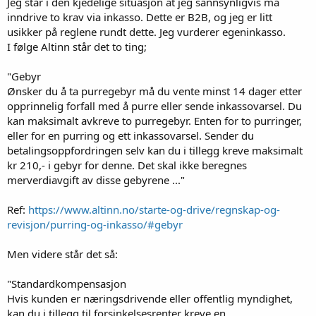
Jeg står i den kjedelige situasjon at jeg sannsynligvis må
inndrive to krav via inkasso. Dette er B2B, og jeg er litt
usikker på reglene rundt dette. Jeg vurderer egeninkasso.
I følge Altinn står det to ting;
"Gebyr
Ønsker du å ta purregebyr må du vente minst 14 dager etter
opprinnelig forfall med å purre eller sende inkassovarsel. Du
kan maksimalt avkreve to purregebyr. Enten for to purringer,
eller for en purring og ett inkassovarsel. Sender du
betalingsoppfordringen selv kan du i tillegg kreve maksimalt
kr 210,- i gebyr for denne. Det skal ikke beregnes
merverdiavgift av disse gebyrene ..."
Ref:
https://www.altinn.no/starte-og-drive/regnskap-og-
revisjon/purring-og-inkasso/#gebyr
Men videre står det så:
"Standardkompensasjon
Hvis kunden er næringsdrivende eller offentlig myndighet,
kan du i tillegg til forsinkelsesrenter kreve en