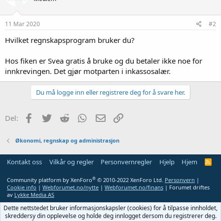
11 Mar 2020
#2
Hvilket regnskapsprogram bruker du?
Hos fiken er Svea gratis å bruke og du betaler ikke noe for
innkrevingen. Det gjør motparten i inkassosalær.
Du må logge inn eller registrere deg for å svare her.
Facebook
Twitter
Reddit
WhatsApp
E-post
Link
Del:
Økonomi, regnskap og administrasjon
Kontakt oss
Vilkår og regler
Personvernregler
Hjelp
Hjem
R
S
S
®
Community platform by XenForo
© 2010-2022 XenForo Ltd.
Personvern
|
Cookie info
|
Webforumet.no/nytte
|
Webforumet.no/finans
| Forumet driftes
av
Lykke Media AS
Dette nettstedet bruker informasjonskapsler (cookies) for å tilpasse innholdet,
skreddersy din opplevelse og holde deg innlogget dersom du registrerer deg.