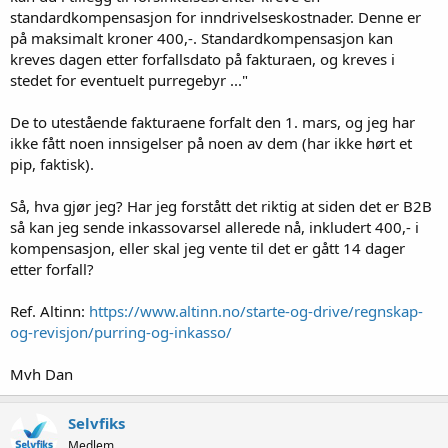
standardkompensasjon for inndrivelseskostnader. Denne er
på maksimalt kroner 400,-. Standardkompensasjon kan
kreves dagen etter forfallsdato på fakturaen, og kreves i
stedet for eventuelt purregebyr ..."
De to utestående fakturaene forfalt den 1. mars, og jeg har
ikke fått noen innsigelser på noen av dem (har ikke hørt et
pip, faktisk).
Så, hva gjør jeg? Har jeg forstått det riktig at siden det er B2B
så kan jeg sende inkassovarsel allerede nå, inkludert 400,- i
kompensasjon, eller skal jeg vente til det er gått 14 dager
etter forfall?
Ref. Altinn:
https://www.altinn.no/starte-og-drive/regnskap-
og-revisjon/purring-og-inkasso/
Mvh Dan
Selvfiks
Medlem