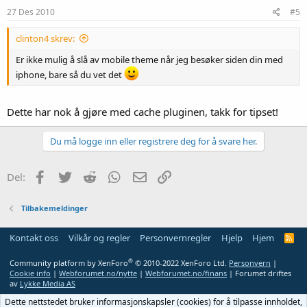
27 Des 2010
#5
clinton4 skrev:
Er ikke mulig å slå av mobile theme når jeg besøker siden din med
iphone, bare så du vet det
Dette har nok å gjøre med cache pluginen, takk for tipset!
Du må logge inn eller registrere deg for å svare her.
Facebook
Twitter
Reddit
WhatsApp
E-post
Link
Del:
Tilbakemeldinger
Kontakt oss
Vilkår og regler
Personvernregler
Hjelp
Hjem
R
S
S
®
Community platform by XenForo
© 2010-2022 XenForo Ltd.
Personvern
|
Cookie info
|
Webforumet.no/nytte
|
Webforumet.no/finans
| Forumet driftes
av
Lykke Media AS
Dette nettstedet bruker informasjonskapsler (cookies) for å tilpasse innholdet,