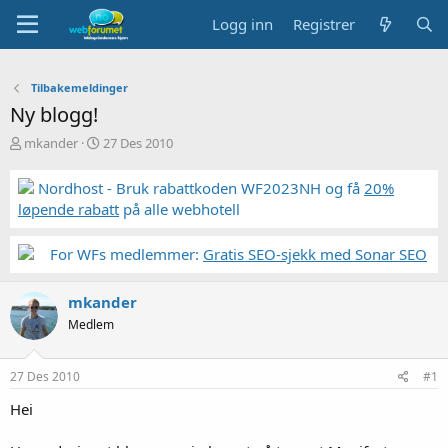
Logg inn
Registrer
Tilbakemeldinger
Ny blogg!
T
S
mkander
27 Des 2010
r
t
å
a
Nordhost - Bruk rabattkoden WF2023NH og få
20%
d
r
løpende rabatt
på alle webhotell
s
t
t
d
a
a
For WFs medlemmer:
Gratis SEO-sjekk med Sonar SEO
r
t
t
o
mkander
e
r
Medlem
27 Des 2010
#1
Hei