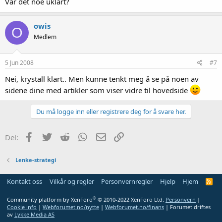
Var det noe uklart?
owis
O
Medlem
5 Jun 2008
#7
Nei, krystall klart.. Men kunne tenkt meg å se på noen av
sidene dine med artikler som viser vidre til hovedside
Du må logge inn eller registrere deg for å svare her.
Facebook
Twitter
Reddit
WhatsApp
E-post
Link
Del:
Lenke-strategi
Kontakt oss
Vilkår og regler
Personvernregler
Hjelp
Hjem
R
S
S
®
Community platform by XenForo
© 2010-2022 XenForo Ltd.
Personvern
|
Cookie info
|
Webforumet.no/nytte
|
Webforumet.no/finans
| Forumet driftes
av
Lykke Media AS