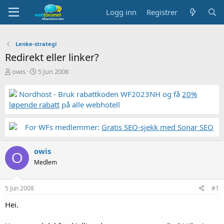
Logg inn
Registrer
Lenke-strategi
Redirekt eller linker?
T
S
owis
5 Jun 2008
r
t
å
a
Nordhost - Bruk rabattkoden WF2023NH og få
20%
d
r
løpende rabatt
på alle webhotell
s
t
t
d
a
a
For WFs medlemmer:
Gratis SEO-sjekk med Sonar SEO
r
t
t
o
owis
e
O
r
Medlem
5 Jun 2008
#1
Hei.