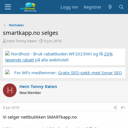
Logg inn
Registrer
Nettsider
smartkapp.no selges
T
S
Hein Tonny Køien
9 Jun 2016
r
t
å
a
Nordhost - Bruk rabattkoden WF2023NH og få
20%
d
r
løpende rabatt
på alle webhotell
s
t
t
d
a
a
For WFs medlemmer:
Gratis SEO-sjekk med Sonar SEO
r
t
t
o
Hein Tonny Køien
e
H
r
New Member
9 Jun 2016
#1
Vi selger nettbutikken SMARTkapp.no