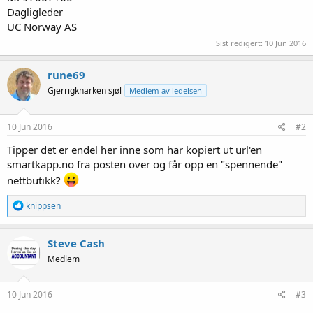
Dagligleder
UC Norway AS
Sist redigert:
10 Jun 2016
rune69
Gjerrigknarken sjøl
Medlem av ledelsen
10 Jun 2016
#2
Tipper det er endel her inne som har kopiert ut url'en
smartkapp.no fra posten over og får opp en "spennende"
nettbutikk?
R
knippsen
e
a
k
Steve Cash
s
Medlem
j
o
n
e
10 Jun 2016
#3
r