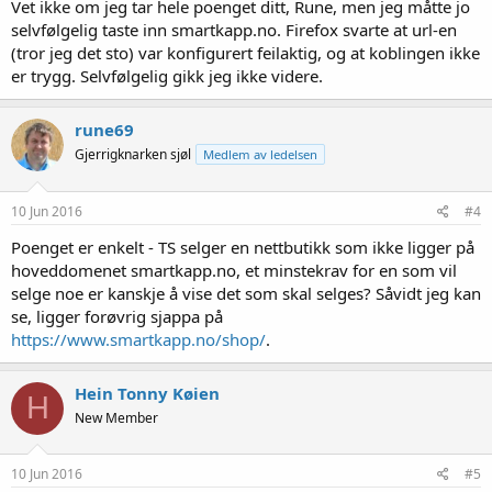
:
Vet ikke om jeg tar hele poenget ditt, Rune, men jeg måtte jo
selvfølgelig taste inn smartkapp.no. Firefox svarte at url-en
(tror jeg det sto) var konfigurert feilaktig, og at koblingen ikke
er trygg. Selvfølgelig gikk jeg ikke videre.
rune69
Gjerrigknarken sjøl
Medlem av ledelsen
10 Jun 2016
#4
Poenget er enkelt - TS selger en nettbutikk som ikke ligger på
hoveddomenet smartkapp.no, et minstekrav for en som vil
selge noe er kanskje å vise det som skal selges? Såvidt jeg kan
se, ligger forøvrig sjappa på
https://www.smartkapp.no/shop/
.
Hein Tonny Køien
H
New Member
10 Jun 2016
#5