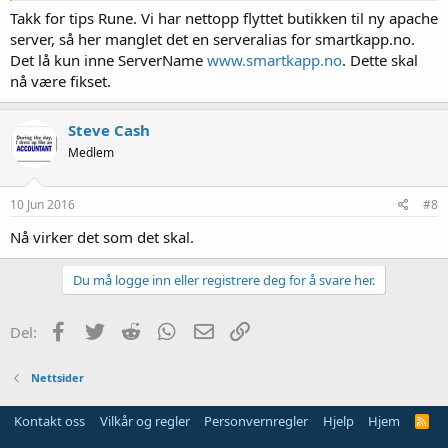
Takk for tips Rune. Vi har nettopp flyttet butikken til ny apache
server, så her manglet det en serveralias for smartkapp.no.
Det lå kun inne ServerName
www.smartkapp.no
. Dette skal
nå være fikset.
Steve Cash
Medlem
10 Jun 2016
#8
Nå virker det som det skal.
Du må logge inn eller registrere deg for å svare her.
Facebook
Twitter
Reddit
WhatsApp
E-post
Link
Del:
Nettsider
Kontakt oss
Vilkår og regler
Personvernregler
Hjelp
Hjem
R
S