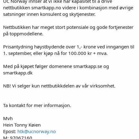
UC Norway innser at vi ikke har kapasitet til å drive
nettbutikken smartkapp.no videre i kombinasjon med øvrige
satsninger innen konsulent og skytjenester.
Nettbutikken har meget stort potensiale og gode fortjenester
på toppmodellene.
Prisantydning høystbydende over 1,- krone ved inngangen til
1. september, eller kjøp nå for 100.000 kr + mva.
Med på kjøpet følger domenene smartkapp.se og
smartkapp.dk
NB! Vi selger kun nettbutikkdelen av vår virksomhet.
Ta kontakt for mer informasjon.
Mvh
Hein Tonny Køien
Epost:
htk@ucnorway.no
M: 97067160