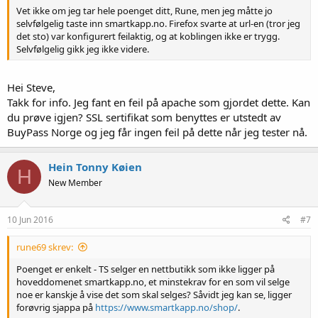
Vet ikke om jeg tar hele poenget ditt, Rune, men jeg måtte jo
selvfølgelig taste inn smartkapp.no. Firefox svarte at url-en (tror jeg
det sto) var konfigurert feilaktig, og at koblingen ikke er trygg.
Selvfølgelig gikk jeg ikke videre.
Hei Steve,
Takk for info. Jeg fant en feil på apache som gjordet dette. Kan
du prøve igjen? SSL sertifikat som benyttes er utstedt av
BuyPass Norge og jeg får ingen feil på dette når jeg tester nå.
Hein Tonny Køien
H
New Member
10 Jun 2016
#7
rune69 skrev:
Poenget er enkelt - TS selger en nettbutikk som ikke ligger på
hoveddomenet smartkapp.no, et minstekrav for en som vil selge
noe er kanskje å vise det som skal selges? Såvidt jeg kan se, ligger
forøvrig sjappa på
https://www.smartkapp.no/shop/
.