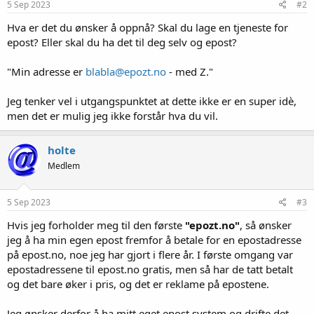
5 Sep 2023
#2
Hva er det du ønsker å oppnå? Skal du lage en tjeneste for
epost? Eller skal du ha det til deg selv og epost?
"Min adresse er
blabla@epozt.no
- med Z."
Jeg tenker vel i utgangspunktet at dette ikke er en super idè,
men det er mulig jeg ikke forstår hva du vil.
holte
Medlem
5 Sep 2023
#3
Hvis jeg forholder meg til den første
"epozt.no"
, så ønsker
jeg å ha min egen epost fremfor å betale for en epostadresse
på epost.no, noe jeg har gjort i flere år. I første omgang var
epostadressene til epost.no gratis, men så har de tatt betalt
og det bare øker i pris, og det er reklame på epostene.
Jeg ønsker derfor å ha mitt eget epost system og drifte det