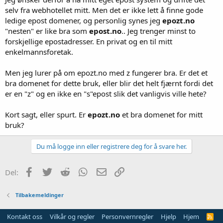
selv fra webhotellet mitt. Men det er ikke lett å finne gode
ledige epost domener, og personlig synes jeg
epozt.no
"nesten" er like bra som
epost.no
.. Jeg trenger minst to
forskjellige epostadresser. En privat og en til mitt
enkelmannsforetak.
Men jeg lurer på om epozt.no med z fungerer bra. Er det et
bra domenet for dette bruk, eller blir det helt fjærnt fordi det
er en "z" og en ikke en "s"epost slik det vanligvis ville hete?
Kort sagt, eller spurt. Er
epozt.no
et bra domenet for mitt
bruk?
Du må logge inn eller registrere deg for å svare her.
Facebook
Twitter
Reddit
WhatsApp
E-post
Link
Del:
Tilbakemeldinger
Kontakt oss
Vilkår og regler
Personvernregler
Hjelp
Hjem
R