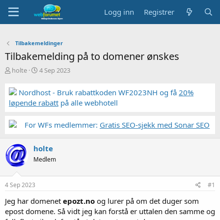
Logg inn
Registrer
Tilbakemeldinger
Tilbakemelding på to domener ønskes
T
S
holte
4 Sep 2023
r
t
å
a
Nordhost - Bruk rabattkoden WF2023NH og få
20%
d
r
løpende rabatt
på alle webhotell
s
t
t
d
a
a
For WFs medlemmer:
Gratis SEO-sjekk med Sonar SEO
r
t
t
o
holte
e
r
Medlem
4 Sep 2023
#1
Jeg har domenet
epozt.no
og lurer på om det duger som
epost domene. Så vidt jeg kan forstå er uttalen den samme og