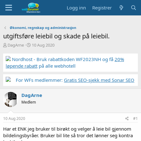
Logg inn
Registrer
Økonomi, regnskap og administrasjon
utgiftsføre leiebil og skade på leiebil.
T
S
DagArne
10 Aug 2020
r
t
å
a
Nordhost - Bruk rabattkoden WF2023NH og få
20%
d
r
løpende rabatt
på alle webhotell
s
t
t
d
a
a
For WFs medlemmer:
Gratis SEO-sjekk med Sonar SEO
r
t
t
o
DagArne
e
r
Medlem
10 Aug 2020
#1
Har et ENK jeg bruker til birøkt og velger å leie bil gjennom
bildelingsbyråer. Bruker bil lite så tror det lønner seg kontra