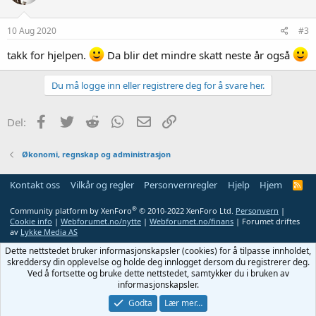
10 Aug 2020
#3
takk for hjelpen.
Da blir det mindre skatt neste år også
Du må logge inn eller registrere deg for å svare her.
Facebook
Twitter
Reddit
WhatsApp
E-post
Link
Del:
Økonomi, regnskap og administrasjon
Kontakt oss
Vilkår og regler
Personvernregler
Hjelp
Hjem
R
S
S
®
Community platform by XenForo
© 2010-2022 XenForo Ltd.
Personvern
|
Cookie info
|
Webforumet.no/nytte
|
Webforumet.no/finans
| Forumet driftes
av
Lykke Media AS
Dette nettstedet bruker informasjonskapsler (cookies) for å tilpasse innholdet,
skreddersy din opplevelse og holde deg innlogget dersom du registrerer deg.
Ved å fortsette og bruke dette nettstedet, samtykker du i bruken av
informasjonskapsler.
Godta
Lær mer…