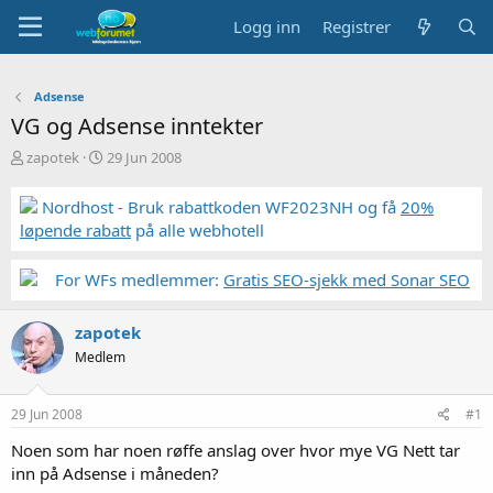
Logg inn
Registrer
Adsense
VG og Adsense inntekter
T
S
zapotek
29 Jun 2008
r
t
å
a
Nordhost - Bruk rabattkoden WF2023NH og få
20%
d
r
løpende rabatt
på alle webhotell
s
t
t
d
a
a
For WFs medlemmer:
Gratis SEO-sjekk med Sonar SEO
r
t
t
o
zapotek
e
r
Medlem
29 Jun 2008
#1
Noen som har noen røffe anslag over hvor mye VG Nett tar
inn på Adsense i måneden?