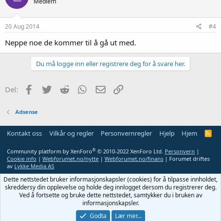
Medlem
20 Aug 2014
#4
Neppe noe de kommer til å gå ut med.
Du må logge inn eller registrere deg for å svare her.
Facebook
Twitter
Reddit
WhatsApp
E-post
Link
Del:
Adsense
Kontakt oss
Vilkår og regler
Personvernregler
Hjelp
Hjem
R
S
S
®
Community platform by XenForo
© 2010-2022 XenForo Ltd.
Personvern
|
Cookie info
|
Webforumet.no/nytte
|
Webforumet.no/finans
| Forumet driftes
av
Lykke Media AS
Dette nettstedet bruker informasjonskapsler (cookies) for å tilpasse innholdet,
skreddersy din opplevelse og holde deg innlogget dersom du registrerer deg.
Ved å fortsette og bruke dette nettstedet, samtykker du i bruken av
informasjonskapsler.
Godta
Lær mer…