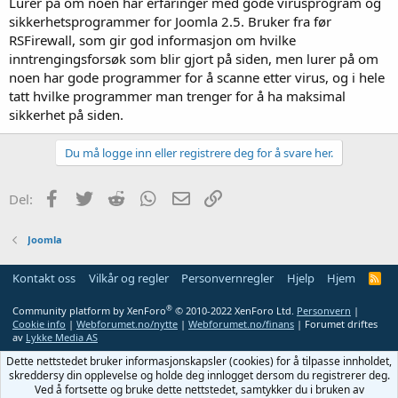
Lurer på om noen har erfaringer med gode virusprogram og
sikkerhetsprogrammer for Joomla 2.5. Bruker fra før
RSFirewall, som gir god informasjon om hvilke
inntrengingsforsøk som blir gjort på siden, men lurer på om
noen har gode programmer for å scanne etter virus, og i hele
tatt hvilke programmer man trenger for å ha maksimal
sikkerhet på siden.
Du må logge inn eller registrere deg for å svare her.
Facebook
Twitter
Reddit
WhatsApp
E-post
Link
Del:
Joomla
Kontakt oss
Vilkår og regler
Personvernregler
Hjelp
Hjem
R
S
S
®
Community platform by XenForo
© 2010-2022 XenForo Ltd.
Personvern
|
Cookie info
|
Webforumet.no/nytte
|
Webforumet.no/finans
| Forumet driftes
av
Lykke Media AS
Dette nettstedet bruker informasjonskapsler (cookies) for å tilpasse innholdet,
skreddersy din opplevelse og holde deg innlogget dersom du registrerer deg.
Ved å fortsette og bruke dette nettstedet, samtykker du i bruken av