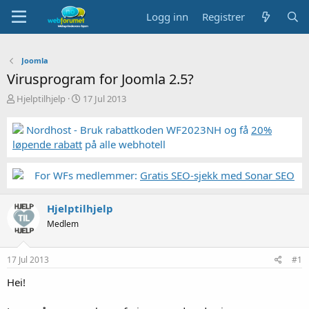
Logg inn
Registrer
Joomla
Virusprogram for Joomla 2.5?
T
S
Hjelptilhjelp
17 Jul 2013
r
t
å
a
Nordhost - Bruk rabattkoden WF2023NH og få
20%
d
r
løpende rabatt
på alle webhotell
s
t
t
d
a
a
For WFs medlemmer:
Gratis SEO-sjekk med Sonar SEO
r
t
t
o
Hjelptilhjelp
e
r
Medlem
17 Jul 2013
#1
Hei!