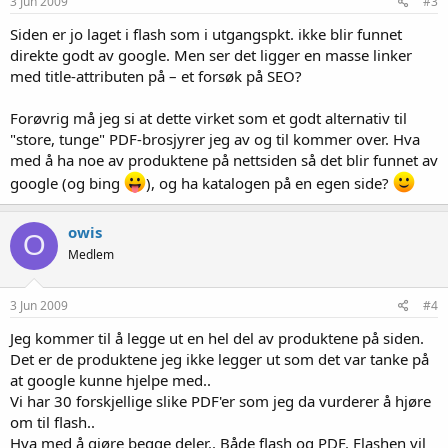
3 Jun 2009
#3
Siden er jo laget i flash som i utgangspkt. ikke blir funnet
direkte godt av google. Men ser det ligger en masse linker
med title-attributen på – et forsøk på SEO?
Forøvrig må jeg si at dette virket som et godt alternativ til
"store, tunge" PDF-brosjyrer jeg av og til kommer over. Hva
med å ha noe av produktene på nettsiden så det blir funnet av
google (og bing
), og ha katalogen på en egen side?
owis
O
Medlem
3 Jun 2009
#4
Jeg kommer til å legge ut en hel del av produktene på siden.
Det er de produktene jeg ikke legger ut som det var tanke på
at google kunne hjelpe med..
Vi har 30 forskjellige slike PDF'er som jeg da vurderer å hjøre
om til flash..
Hva med å gjøre begge deler.. Både flash og PDF. Flashen vil