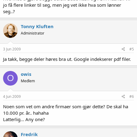
jo få flere linker til seg, men jeg vet ikke hva som lønner
seg..?
Tonny Kluften
Administrator
3 Jun 2009
#5
Ja takk, begge deler høres bra ut. Google indekserer pdf filer.
owis
O
Medlem
4 Jun 2009
#6
Noen som vet om andre firmaer som gjør dette? De skal ha
10.000 pr. år.. hahaha
Latterlig... Any one?
Fredrik