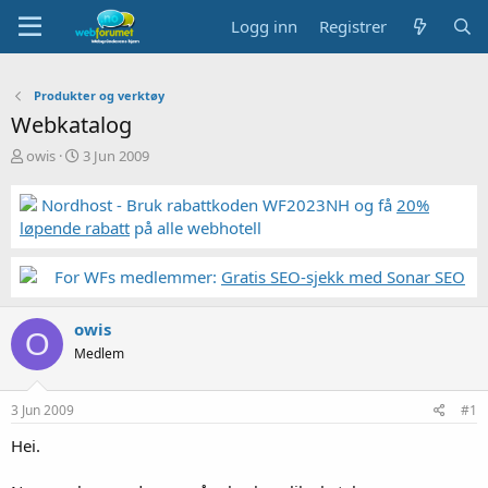
Logg inn
Registrer
Produkter og verktøy
Webkatalog
T
S
owis
3 Jun 2009
r
t
å
a
Nordhost - Bruk rabattkoden WF2023NH og få
20%
d
r
løpende rabatt
på alle webhotell
s
t
t
d
a
a
For WFs medlemmer:
Gratis SEO-sjekk med Sonar SEO
r
t
t
o
owis
e
O
r
Medlem
3 Jun 2009
#1
Hei.