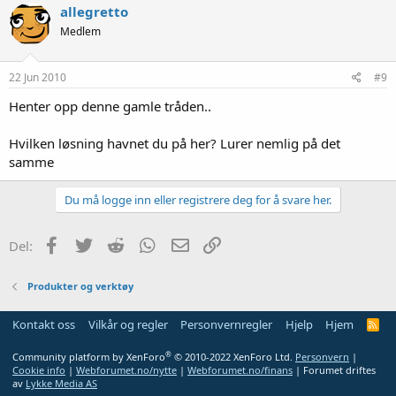
allegretto
Medlem
22 Jun 2010
#9
Henter opp denne gamle tråden..
Hvilken løsning havnet du på her? Lurer nemlig på det
samme
Du må logge inn eller registrere deg for å svare her.
Facebook
Twitter
Reddit
WhatsApp
E-post
Link
Del:
Produkter og verktøy
Kontakt oss
Vilkår og regler
Personvernregler
Hjelp
Hjem
R
S
S
®
Community platform by XenForo
© 2010-2022 XenForo Ltd.
Personvern
|
Cookie info
|
Webforumet.no/nytte
|
Webforumet.no/finans
| Forumet driftes
av
Lykke Media AS