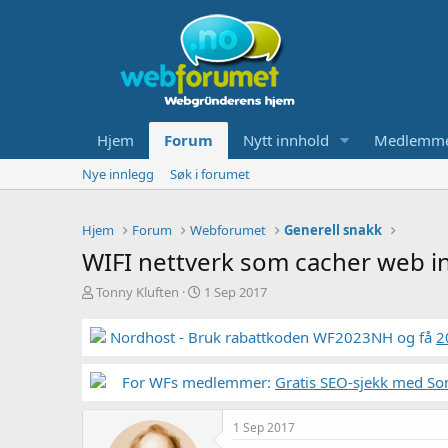
Hjem
Forum
Nytt innhold
Medlemm
Nye innlegg
Søk i forumet
Hjem
Forum
Webforumet
Generell snakk
WIFI nettverk som cacher web i
T
S
Tonny Kluften
1 Sep 2017
r
t
å
a
Nordhost - Bruk rabattkoden WF2023NH og få
2
d
r
s
t
t
For WFs medlemmer:
d
Gratis SEO-sjekk med So
a
a
r
t
1 Sep 2017
t
o