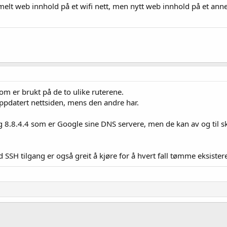
lt web innhold på et wifi nett, men nytt web innhold på et annet 
m er brukt på de to ulike ruterene.
ppdatert nettsiden, mens den andre har.
 8.8.4.4 som er Google sine DNS servere, men de kan av og til s
SH tilgang er også greit å kjøre for å hvert fall tømme eksister