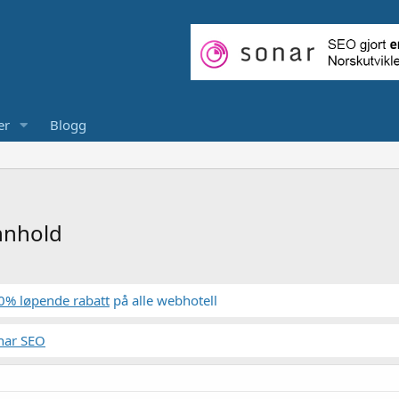
er
Blogg
nnhold
0% løpende rabatt
på alle webhotell
nar SEO