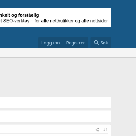
Logg inn
Registrer
Søk
#1