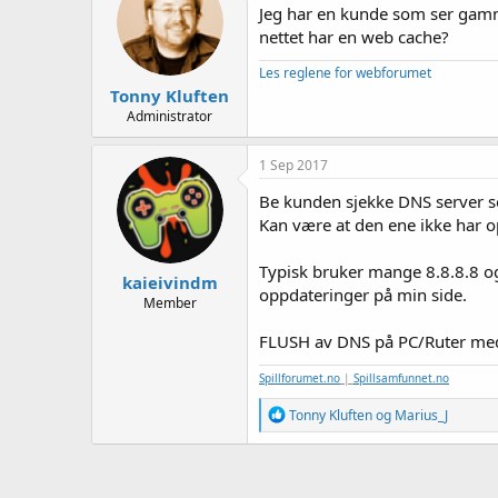
e
Jeg har en kunde som ser gamme
r
nettet har en web cache?
Les reglene for webforumet
Tonny Kluften
Administrator
1 Sep 2017
Be kunden sjekke DNS server so
Kan være at den ene ikke har o
Typisk bruker mange 8.8.8.8 og
kaieivindm
oppdateringer på min side.
Member
FLUSH av DNS på PC/Ruter med S
Spillforumet.no
|
Spillsamfunnet.no
R
Tonny Kluften
og
Marius_J
e
a
k
s