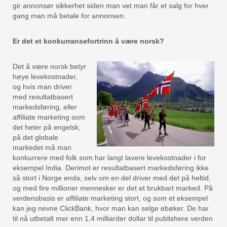
gir annonsør sikkerhet siden man vet man får et salg for hver
gang man må betale for annonsen.
Er det et konkurransefortrinn å være norsk?
Det å være norsk betyr
høye levekostnader,
og hvis man driver
med resultatbasert
markedsføring, eller
affiliate marketing som
det heter på engelsk,
på det globale
markedet må man
konkurrere med folk som har langt lavere levekostnader i for
eksempel India. Derimot er resultatbasert markedsføring ikke
så stort i Norge enda, selv om en del driver med det på heltid,
og med fire millioner mennesker er det et brukbart marked. På
verdensbasis er affiliate marketing stort, og som et eksempel
kan jeg nevne ClickBank, hvor man kan selge ebøker. De har
til nå utbetalt mer enn 1,4 milliarder dollar til publishere verden