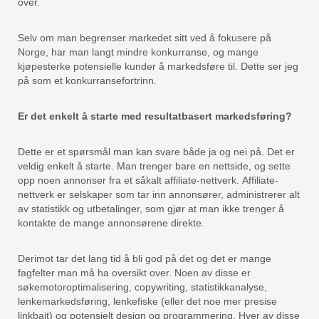
over.
Selv om man begrenser markedet sitt ved å fokusere på
Norge, har man langt mindre konkurranse, og mange
kjøpesterke potensielle kunder å markedsføre til. Dette ser jeg
på som et konkurransefortrinn.
Er det enkelt å starte med resultatbasert markedsføring?
Dette er et spørsmål man kan svare både ja og nei på. Det er
veldig enkelt å starte. Man trenger bare en nettside, og sette
opp noen annonser fra et såkalt affiliate-nettverk. Affiliate-
nettverk er selskaper som tar inn annonsører, administrerer alt
av statistikk og utbetalinger, som gjør at man ikke trenger å
kontakte de mange annonsørene direkte.
Derimot tar det lang tid å bli god på det og det er mange
fagfelter man må ha oversikt over. Noen av disse er
søkemotoroptimalisering, copywriting, statistikkanalyse,
lenkemarkedsføring, lenkefiske (eller det noe mer presise
linkbait) og potensielt design og programmering. Hver av disse