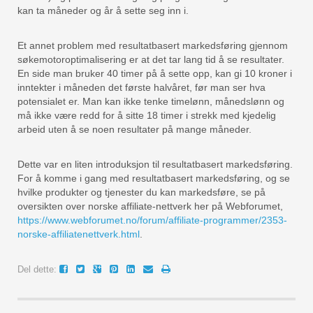
kan ta måneder og år å sette seg inn i.
Et annet problem med resultatbasert markedsføring gjennom
søkemotoroptimalisering er at det tar lang tid å se resultater.
En side man bruker 40 timer på å sette opp, kan gi 10 kroner i
inntekter i måneden det første halvåret, før man ser hva
potensialet er. Man kan ikke tenke timelønn, månedslønn og
må ikke være redd for å sitte 18 timer i strekk med kjedelig
arbeid uten å se noen resultater på mange måneder.
Dette var en liten introduksjon til resultatbasert markedsføring.
For å komme i gang med resultatbasert markedsføring, og se
hvilke produkter og tjenester du kan markedsføre, se på
oversikten over norske affiliate-nettverk her på Webforumet,
https://www.webforumet.no/forum/affiliate-programmer/2353-
norske-affiliatenettverk.html
.
Del dette: