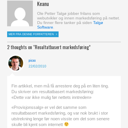
Keanu
Ole Petter Talgø jobber frilans som
webutvikler og innen markedsføring på nettet.
Du finner flere tanker på siden
Talgø
Software
.
MER FRA DENNE FORFATTEREN
2 thoughts on “
Resultatbasert markedsføring
”
picxx
22/02/2010
Fin artikkel, men må få arrestere deg på en liten ting.
Du skriver om resultatbasert markedsføring:
«Dette var ikke mulig før nettets inntreden»
«Provisjonssalg» er vel det samme som
resultatbasert markedsføring, og var nok brukt i stor
utstrekning lenge før noen visste om det som senere
skulle bli kjent som internett