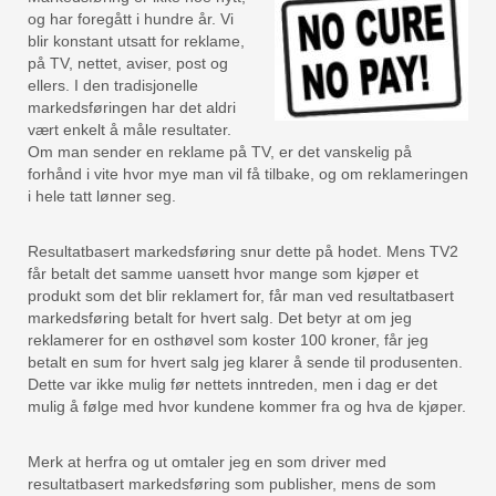
og har foregått i hundre år. Vi
blir konstant utsatt for reklame,
på TV, nettet, aviser, post og
ellers. I den tradisjonelle
markedsføringen har det aldri
vært enkelt å måle resultater.
Om man sender en reklame på TV, er det vanskelig på
forhånd i vite hvor mye man vil få tilbake, og om reklameringen
i hele tatt lønner seg.
Resultatbasert markedsføring snur dette på hodet. Mens TV2
får betalt det samme uansett hvor mange som kjøper et
produkt som det blir reklamert for, får man ved resultatbasert
markedsføring betalt for hvert salg. Det betyr at om jeg
reklamerer for en osthøvel som koster 100 kroner, får jeg
betalt en sum for hvert salg jeg klarer å sende til produsenten.
Dette var ikke mulig før nettets inntreden, men i dag er det
mulig å følge med hvor kundene kommer fra og hva de kjøper.
Merk at herfra og ut omtaler jeg en som driver med
resultatbasert markedsføring som publisher, mens de som