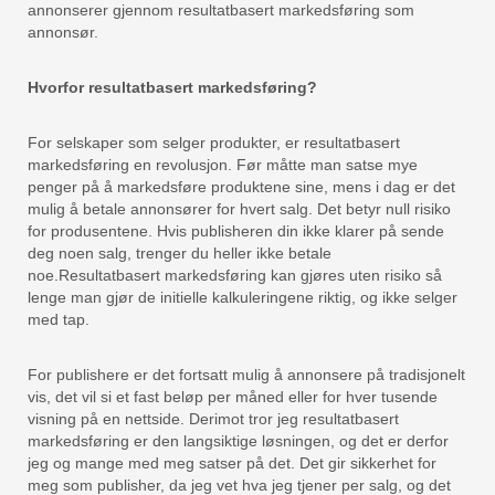
annonserer gjennom resultatbasert markedsføring som
annonsør.
Hvorfor resultatbasert markedsføring?
For selskaper som selger produkter, er resultatbasert
markedsføring en revolusjon. Før måtte man satse mye
penger på å markedsføre produktene sine, mens i dag er det
mulig å betale annonsører for hvert salg. Det betyr null risiko
for produsentene. Hvis publisheren din ikke klarer på sende
deg noen salg, trenger du heller ikke betale
noe.Resultatbasert markedsføring kan gjøres uten risiko så
lenge man gjør de initielle kalkuleringene riktig, og ikke selger
med tap.
For publishere er det fortsatt mulig å annonsere på tradisjonelt
vis, det vil si et fast beløp per måned eller for hver tusende
visning på en nettside. Derimot tror jeg resultatbasert
markedsføring er den langsiktige løsningen, og det er derfor
jeg og mange med meg satser på det. Det gir sikkerhet for
meg som publisher, da jeg vet hva jeg tjener per salg, og det