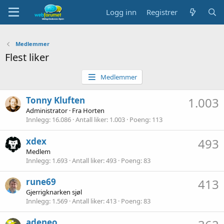
Logg inn
Registrer
Medlemmer
Flest liker
Medlemmer
Tonny Kluften
1.003
Administrator
·
Fra
Horten
Innlegg
16.086
Antall liker
1.003
Poeng
113
xdex
493
Medlem
Innlegg
1.693
Antall liker
493
Poeng
83
rune69
413
Gjerrigknarken sjøl
Innlegg
1.569
Antall liker
413
Poeng
83
adeneo