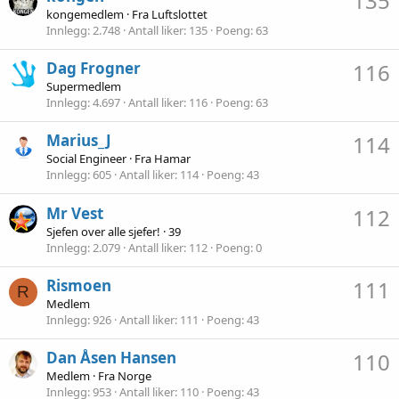
135
kongemedlem
·
Fra
Luftslottet
Innlegg
2.748
Antall liker
135
Poeng
63
Dag Frogner
116
Supermedlem
Innlegg
4.697
Antall liker
116
Poeng
63
Marius_J
114
Social Engineer
·
Fra
Hamar
Innlegg
605
Antall liker
114
Poeng
43
Mr Vest
112
Sjefen over alle sjefer!
·
39
Innlegg
2.079
Antall liker
112
Poeng
0
Rismoen
111
R
Medlem
Innlegg
926
Antall liker
111
Poeng
43
Dan Åsen Hansen
110
Medlem
·
Fra
Norge
Innlegg
953
Antall liker
110
Poeng
43