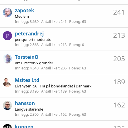
zapotek
241
Medlem
Innlegg
3.689
Antall liker
241
Poeng
63
peterandrej
213
P
pensjonert moderator
Innlegg
2.568
Antall liker
213
Poeng
0
TorsteinO
205
Art Director & grunder
Innlegg
4.643
Antall liker
205
Poeng
63
Msites Ltd
189
Livsnyter
·
56
·
Fra
på bondelandet i Danmark
Innlegg
3.195
Antall liker
189
Poeng
63
hansson
162
Langveisfarende
Innlegg
2.305
Antall liker
162
Poeng
63
kongen