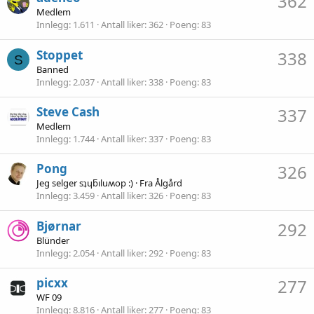
362
Medlem
Innlegg
1.611
Antall liker
362
Poeng
83
Stoppet
338
S
Banned
Innlegg
2.037
Antall liker
338
Poeng
83
Steve Cash
337
Medlem
Innlegg
1.744
Antall liker
337
Poeng
83
Pong
326
Jeg selger sʇɥƃıluʍop :)
·
Fra
Ålgård
Innlegg
3.459
Antall liker
326
Poeng
83
Bjørnar
292
Blünder
Innlegg
2.054
Antall liker
292
Poeng
83
picxx
277
WF 09
Innlegg
8.816
Antall liker
277
Poeng
83