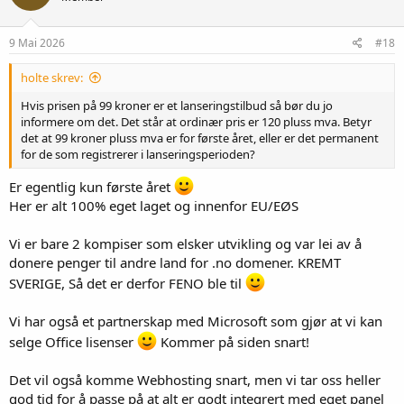
9 Mai 2026
#18
holte skrev:
Hvis prisen på 99 kroner er et lanseringstilbud så bør du jo
informere om det. Det står at ordinær pris er 120 pluss mva. Betyr
det at 99 kroner pluss mva er for første året, eller er det permanent
for de som registrerer i lanseringsperioden?
Er egentlig kun første året
Her er alt 100% eget laget og innenfor EU/EØS
Vi er bare 2 kompiser som elsker utvikling og var lei av å
donere penger til andre land for .no domener. KREMT
SVERIGE, Så det er derfor FENO ble til
Vi har også et partnerskap med Microsoft som gjør at vi kan
selge Office lisenser
Kommer på siden snart!
Det vil også komme Webhosting snart, men vi tar oss heller
god tid for å passe på at alt er godt integrert med eget panel