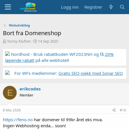
Logg inn
Registrer
Webutvikling
Bort fra Domeneshop
T
S
Tonny Kluften
14 Sep 2025
r
t
å
a
Nordhost - Bruk rabattkoden WF2023NH og få
20%
d
r
løpende rabatt
på alle webhotell
s
t
t
d
a
a
For WFs medlemmer:
Gratis SEO-sjekk med Sonar SEO
r
t
t
o
e
erikcodes
E
r
Member
8 Mai 2026
#16
https://feno.no
har domener til 99kr året eks mva.
Ingen Webhosting enda… soon!