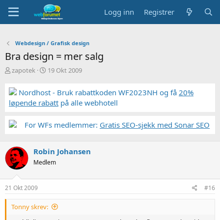
Logg inn
Registrer
Webdesign / Grafisk design
Bra design = mer salg
T
S
zapotek
19 Okt 2009
r
t
å
a
Nordhost - Bruk rabattkoden WF2023NH og få
20%
d
r
løpende rabatt
på alle webhotell
s
t
t
d
a
a
For WFs medlemmer:
Gratis SEO-sjekk med Sonar SEO
r
t
t
o
e
Robin Johansen
r
Medlem
21 Okt 2009
#16
Tonny skrev: