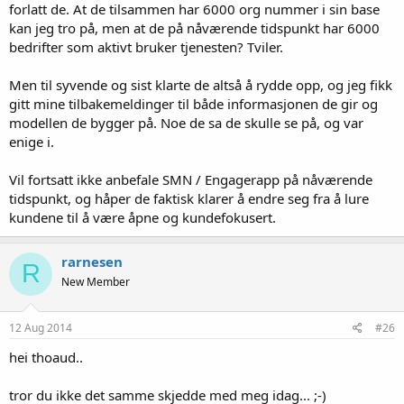
forlatt de. At de tilsammen har 6000 org nummer i sin base
kan jeg tro på, men at de på nåværende tidspunkt har 6000
bedrifter som aktivt bruker tjenesten? Tviler.
Men til syvende og sist klarte de altså å rydde opp, og jeg fikk
gitt mine tilbakemeldinger til både informasjonen de gir og
modellen de bygger på. Noe de sa de skulle se på, og var
enige i.
Vil fortsatt ikke anbefale SMN / Engagerapp på nåværende
tidspunkt, og håper de faktisk klarer å endre seg fra å lure
kundene til å være åpne og kundefokusert.
rarnesen
R
New Member
12 Aug 2014
#26
hei thoaud..
tror du ikke det samme skjedde med meg idag... ;-)