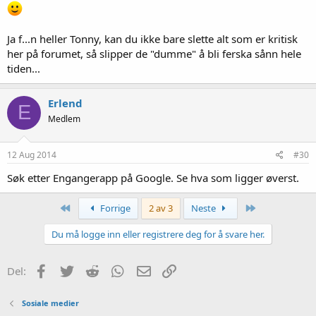
Ja f...n heller Tonny, kan du ikke bare slette alt som er kritisk
her på forumet, så slipper de "dumme" å bli ferska sånn hele
tiden...
Erlend
E
Medlem
12 Aug 2014
#30
Søk etter Engangerapp på Google. Se hva som ligger øverst.
Først
Siste
Forrige
2 av 3
Neste
Du må logge inn eller registrere deg for å svare her.
Facebook
Twitter
Reddit
WhatsApp
E-post
Link
Del:
Sosiale medier