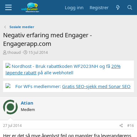
Logg inn
Registrer
Sosiale medier
Negativ erfaring med Engager -
Engagerapp.com
T
S
thoaud
15 Jul 2014
r
t
å
a
Nordhost - Bruk rabattkoden WF2023NH og få
20%
d
r
løpende rabatt
på alle webhotell
s
t
t
d
a
a
For WFs medlemmer:
Gratis SEO-sjekk med Sonar SEO
r
t
t
o
e
Atian
r
Medlem
27 Jul 2014
#16
Her er det så mye åpenlyst feil og mangler fra leverandørens