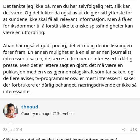
Det tenkte jeg ikke på, men du har selvfølgelig rett, slik kan
det være. Og det lukter da også av at de gjør sitt ytterste for
at kundene ikke skal få all relevant informasjon. Men å få en
forliksdommer til å forstå slike tekniske spissfindigheter kan
være en utfordring.
Atian har også et godt poeng, det er mulig denne løsningen
fører fram. En annen mulighet er å en eller annen journalist
interessert i saken, de færreste firmaer er interessert i dårlig
presse. Men det er lettere sagt en gjort, det må være en
pulikasjon med en viss gjennomslagskraft som tar saken, og
de flere aviser, tv-programmer osv. er mest interessert i saker
der forbrukere er dårlig behandet, næringsdrivende er ikke så
interessante.
thoaud
Country manager @ Servebolt
28 Jul 2014
#18
Slik jeg ser det så er det uansett leverandørs ansvar å