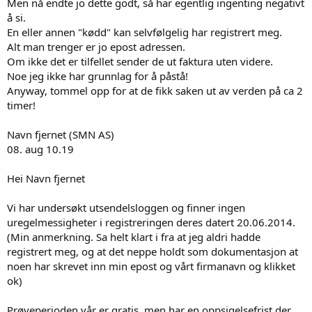
Men nå endte jo dette godt, så har egentlig ingenting negativt
å si.
En eller annen "kødd" kan selvfølgelig har registrert meg.
Alt man trenger er jo epost adressen.
Om ikke det er tilfellet sender de ut faktura uten videre.
Noe jeg ikke har grunnlag for å påstå!
Anyway, tommel opp for at de fikk saken ut av verden på ca 2
timer!
Navn fjernet (SMN AS)
08. aug 10.19
Hei Navn fjernet
Vi har undersøkt utsendelsloggen og finner ingen
uregelmessigheter i registreringen deres datert 20.06.2014.
(Min anmerkning. Sa helt klart i fra at jeg aldri hadde
registrert meg, og at det neppe holdt som dokumentasjon at
noen har skrevet inn min epost og vårt firmanavn og klikket
ok)
Prøveperioden vår er gratis, men har en oppsigelsefrist der