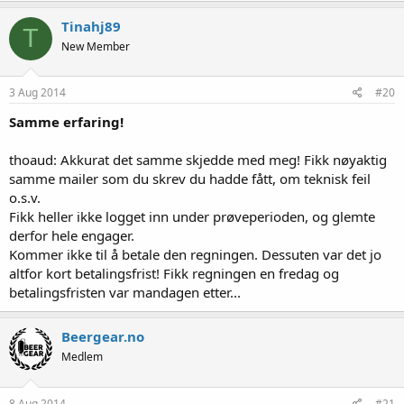
Tinahj89
T
New Member
3 Aug 2014
#20
Samme erfaring!
thoaud: Akkurat det samme skjedde med meg! Fikk nøyaktig
samme mailer som du skrev du hadde fått, om teknisk feil
o.s.v.
Fikk heller ikke logget inn under prøveperioden, og glemte
derfor hele engager.
Kommer ikke til å betale den regningen. Dessuten var det jo
altfor kort betalingsfrist! Fikk regningen en fredag og
betalingsfristen var mandagen etter...
Beergear.no
Medlem
8 Aug 2014
#21