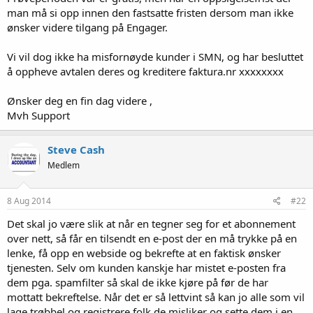
man må si opp innen den fastsatte fristen dersom man ikke
ønsker videre tilgang på Engager.
Vi vil dog ikke ha misfornøyde kunder i SMN, og har besluttet
å oppheve avtalen deres og kreditere faktura.nr xxxxxxxx
Ønsker deg en fin dag videre ,
Mvh Support
Steve Cash
Medlem
8 Aug 2014
#22
Det skal jo være slik at når en tegner seg for et abonnement
over nett, så får en tilsendt en e-post der en må trykke på en
lenke, få opp en webside og bekrefte at en faktisk ønsker
tjenesten. Selv om kunden kanskje har mistet e-posten fra
dem pga. spamfilter så skal de ikke kjøre på før de har
mottatt bekreftelse. Når det er så lettvint så kan jo alle som vil
lage trøbbel og registrere folk de misliker og sette dem i en