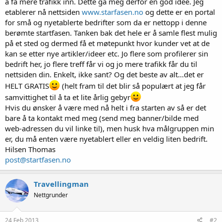
å få mere trafikk inn. Dette ga meg derfor en god idee. Jeg
etablerer nå nettsiden
www.starfasen.no
og dette er en portal
for små og nyetablerte bedrifter som da er nettopp i denne
berømte startfasen. Tanken bak det hele er å samle flest mulig
på et sted og dermed få et møtepunkt hvor kunder vet at de
kan se etter nye artikler/ideer etc. Jo flere som profilerer sin
bedrift her, jo flere treff får vi og jo mere trafikk får du til
nettsiden din. Enkelt, ikke sant? Og det beste av alt...det er
HELT GRATIS
(helt fram til det blir så populært at jeg får
samvittighet til å ta et lite årlig gebyr
Hvis du ønsker å være med nå helt i fra starten av så er det
bare å ta kontakt med meg (send meg banner/bilde med
web-adressen du vil linke til), men husk hva målgruppen min
er, du må enten være nyetablert eller en veldig liten bedrift.
Hilsen Thomas
post@startfasen.no
Travellingman
Nettgrunder
24 Feb 2013
#2