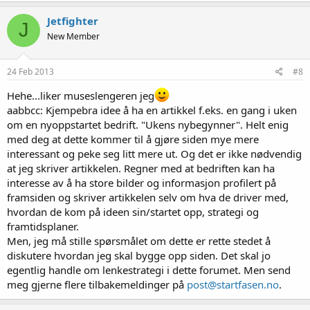
Jetfighter
J
New Member
24 Feb 2013
#8
Hehe...liker museslengeren jeg
aabbcc: Kjempebra idee å ha en artikkel f.eks. en gang i uken
om en nyoppstartet bedrift. "Ukens nybegynner". Helt enig
med deg at dette kommer til å gjøre siden mye mere
interessant og peke seg litt mere ut. Og det er ikke nødvendig
at jeg skriver artikkelen. Regner med at bedriften kan ha
interesse av å ha store bilder og informasjon profilert på
framsiden og skriver artikkelen selv om hva de driver med,
hvordan de kom på ideen sin/startet opp, strategi og
framtidsplaner.
Men, jeg må stille spørsmålet om dette er rette stedet å
diskutere hvordan jeg skal bygge opp siden. Det skal jo
egentlig handle om lenkestrategi i dette forumet. Men send
meg gjerne flere tilbakemeldinger på
post@startfasen.no
.