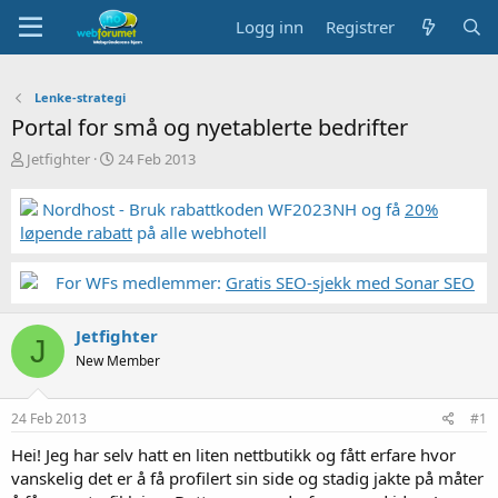
Logg inn
Registrer
Lenke-strategi
Portal for små og nyetablerte bedrifter
T
S
Jetfighter
24 Feb 2013
r
t
å
a
Nordhost - Bruk rabattkoden WF2023NH og få
20%
d
r
løpende rabatt
på alle webhotell
s
t
t
d
a
a
For WFs medlemmer:
Gratis SEO-sjekk med Sonar SEO
r
t
t
o
Jetfighter
e
J
r
New Member
24 Feb 2013
#1
Hei! Jeg har selv hatt en liten nettbutikk og fått erfare hvor
vanskelig det er å få profilert sin side og stadig jakte på måter