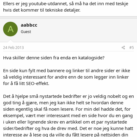
Ellers er jeg youtube-utdannet, så må ha det inn med teskje
hvis det kommer til tekniske detaljer.
aabbcc
A
Guest
24 Feb 2013
#5
Hva skiller denne siden fra enda en katalogside?
En side kun fylt med bannere og linker til andre sider er ikke
så veldig interessant for andre enn de som legger inn linker
for å få litt SEO-effekt.
Det å hjelpe små nystartede bedrifter er jo veldig nobelt og en
god ting å gjøre, men jeg kan ikke helt se hvordan denne
siden egentlig skal få noen lesere. For min del hadde det, for
eksempel, vært mer interessant med en side hvor du en gang
i uken eller lignende skrev en artikkel om et par nystartede
sider/bedrifter og hva de drev med. Det er noe jeg kunne hatt
interesse av å lese og da ville du fått lesere på nettsiden din