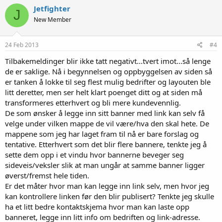
Jetfighter
J
New Member
24 Feb 2013
#4
Tilbakemeldinger blir ikke tatt negativt...tvert imot...så lenge
de er saklige. Nå i begynnelsen og oppbyggelsen av siden så
er tanken å lokke til seg flest mulig bedrifter og layouten ble
litt deretter, men ser helt klart poenget ditt og at siden må
transformeres etterhvert og bli mere kundevennlig.
De som ønsker å legge inn sitt banner med link kan selv få
velge under vilken mappe de vil være/hva den skal hete. De
mappene som jeg har laget fram til nå er bare forslag og
tentative. Etterhvert som det blir flere bannere, tenkte jeg å
sette dem opp i et vindu hvor bannerne beveger seg
sideveis/veksler slik at man ungår at samme banner ligger
øverst/fremst hele tiden.
Er det måter hvor man kan legge inn link selv, men hvor jeg
kan kontrollere linken før den blir publisert? Tenkte jeg skulle
ha et litt bedre kontaktskjema hvor man kan laste opp
banneret, legge inn litt info om bedriften og link-adresse.