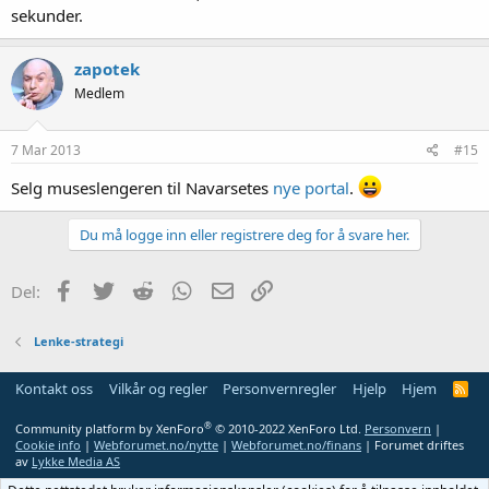
sekunder.
zapotek
Medlem
7 Mar 2013
#15
Selg museslengeren til Navarsetes
nye portal
.
Du må logge inn eller registrere deg for å svare her.
Facebook
Twitter
Reddit
WhatsApp
E-post
Link
Del:
Lenke-strategi
Kontakt oss
Vilkår og regler
Personvernregler
Hjelp
Hjem
R
S
S
®
Community platform by XenForo
© 2010-2022 XenForo Ltd.
Personvern
|
Cookie info
|
Webforumet.no/nytte
|
Webforumet.no/finans
| Forumet driftes
av
Lykke Media AS