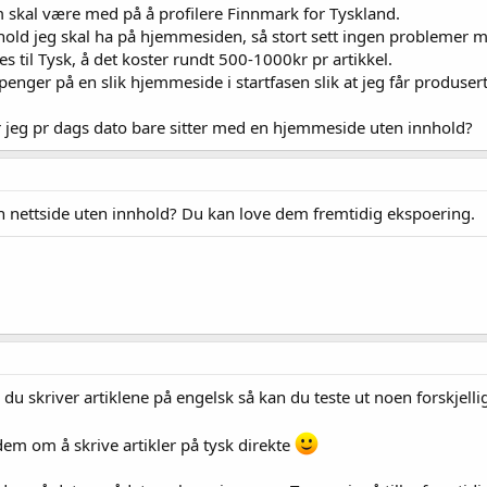
skal være med på å profilere Finnmark for Tyskland.
nhold jeg skal ha på hjemmesiden, så stort sett ingen problemer m
s til Tysk, å det koster rundt 500-1000kr pr artikkel.
penger på en slik hjemmeside i startfasen slik at jeg får produser
r jeg pr dags dato bare sitter med en hjemmeside uten innhold?
n nettside uten innhold? Du kan love dem fremtidig ekspoering.
u skriver artiklene på engelsk så kan du teste ut noen forskjellige
dem om å skrive artikler på tysk direkte