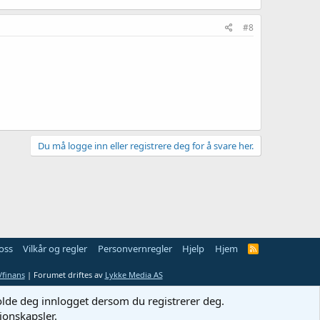
#8
Du må logge inn eller registrere deg for å svare her.
oss
Vilkår og regler
Personvernregler
Hjelp
Hjem
R
S
S
finans
| Forumet driftes av
Lykke Media AS
holde deg innlogget dersom du registrerer deg.
jonskapsler.