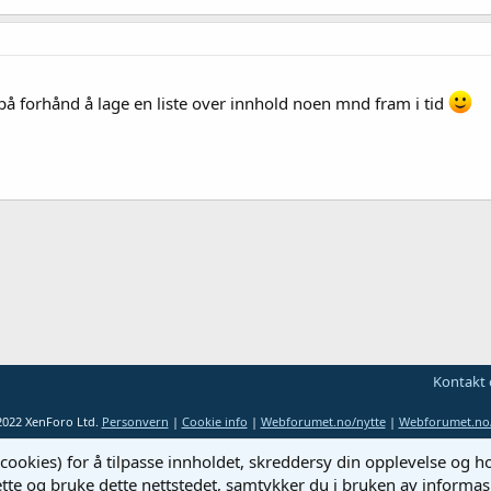
r på forhånd å lage en liste over innhold noen mnd fram i tid
Kontakt 
2022 XenForo Ltd.
Personvern
|
Cookie info
|
Webforumet.no/nytte
|
Webforumet.no/
cookies) for å tilpasse innholdet, skreddersy din opplevelse og 
ette og bruke dette nettstedet, samtykker du i bruken av informas