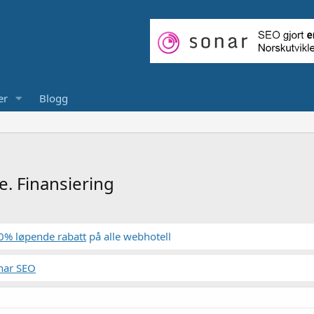
er
Blogg
. Finansiering
0% løpende rabatt
på alle webhotell
nar SEO