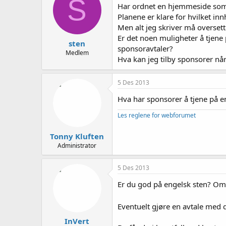
S
e
Har ordnet en hjemmeside som 
r
Planene er klare for hvilket in
Men alt jeg skriver må oversette
Er det noen muligheter å tjene 
sten
sponsoravtaler?
Medlem
Hva kan jeg tilby sponsorer nå
5 Des 2013
Hva har sponsorer å tjene på e
Les reglene for webforumet
Tonny Kluften
Administrator
5 Des 2013
Er du god på engelsk sten? Om d
Eventuelt gjøre en avtale med 
InVert