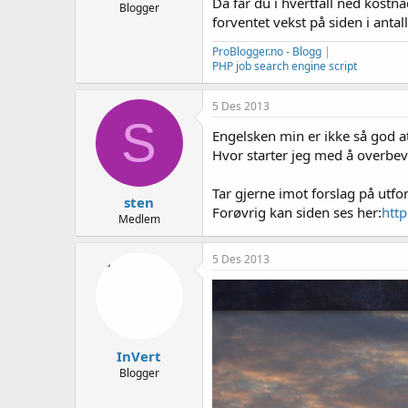
Da får du i hvertfall ned kost
Blogger
forventet vekst på siden i antall
ProBlogger.no - Blogg
|
PHP job search engine script
5 Des 2013
S
Engelsken min er ikke så god at
Hvor starter jeg med å overbev
Tar gjerne imot forslag på utf
sten
Forøvrig kan siden ses her:
htt
Medlem
5 Des 2013
InVert
Blogger