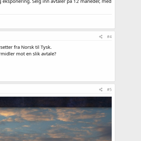
ig eksponering. Selg inn avtaler på 12 måneder, med
#4
etter fra Norsk til Tysk.
midler mot en slik avtale?
#5