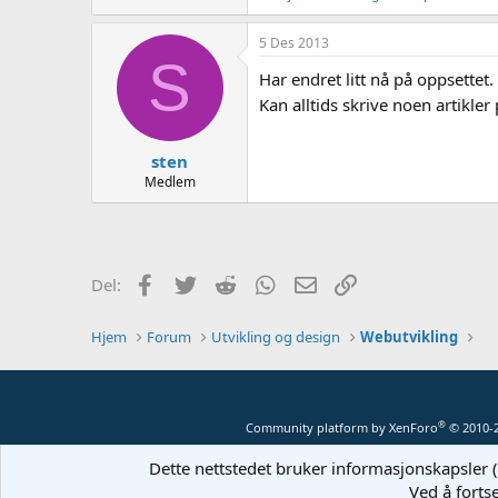
5 Des 2013
S
Har endret litt nå på oppsettet.
Kan alltids skrive noen artikle
sten
Medlem
Facebook
Twitter
Reddit
WhatsApp
E-post
Link
Del:
Hjem
Forum
Utvikling og design
Webutvikling
®
Community platform by XenForo
© 2010-
Dette nettstedet bruker informasjonskapsler (
Ved å forts