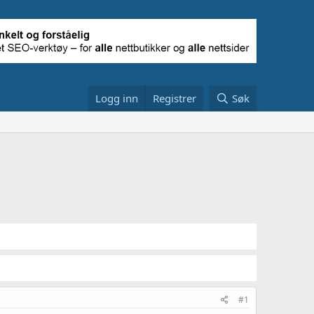
Logg inn
Registrer
Søk
#1