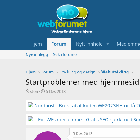
Hjem
Forum
Nytt innhold
Medlemm
Nye innlegg
Søk i forumet
Hjem
Forum
Utvikling og design
Webutvikling
Startproblemer med hjemmeside
T
S
sten
5 Des 2013
r
t
å
a
Nordhost - Bruk rabattkoden WF2023NH og få
2
d
r
s
t
t
For WFs medlemmer:
d
Gratis SEO-sjekk med So
a
a
r
t
5 Des 2013
t
o