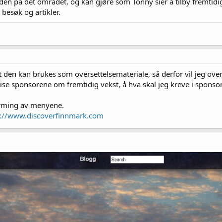
naden på det området, og kan gjøre som Tonny sier å tilby fremtid
 besøk og artikler.
 den kan brukes som oversettelsemateriale, så derfor vil jeg overs
ise sponsorene om fremtidig vekst, å hva skal jeg kreve i sponsor
orming av menyene.
p://www.discoverfinnmark.com