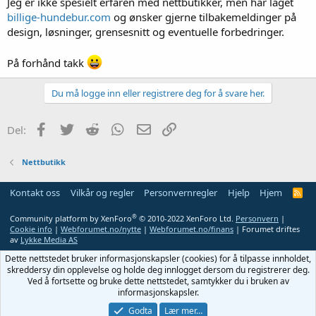
Jeg er ikke spesielt erfaren med nettbutikker, men har laget
billige-hundebur.com
og ønsker gjerne tilbakemeldinger på
design, løsninger, grensesnitt og eventuelle forbedringer.
På forhånd takk
Du må logge inn eller registrere deg for å svare her.
Facebook
Twitter
Reddit
WhatsApp
E-post
Link
Del:
Nettbutikk
Kontakt oss
Vilkår og regler
Personvernregler
Hjelp
Hjem
R
S
S
®
Community platform by XenForo
© 2010-2022 XenForo Ltd.
Personvern
|
Cookie info
|
Webforumet.no/nytte
|
Webforumet.no/finans
| Forumet driftes
av
Lykke Media AS
Dette nettstedet bruker informasjonskapsler (cookies) for å tilpasse innholdet,
skreddersy din opplevelse og holde deg innlogget dersom du registrerer deg.
Ved å fortsette og bruke dette nettstedet, samtykker du i bruken av
informasjonskapsler.
Godta
Lær mer…