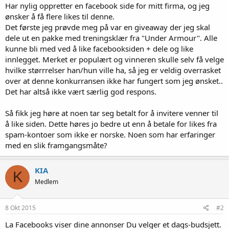
Har nylig oppretter en facebook side for mitt firma, og jeg
ønsker å få flere likes til denne.
Det første jeg prøvde meg på var en giveaway der jeg skal
dele ut en pakke med treningsklær fra "Under Armour". Alle
kunne bli med ved å like facebooksiden + dele og like
innlegget. Merket er populært og vinneren skulle selv få velge
hvilke størrrelser han/hun ville ha, så jeg er veldig overrasket
over at denne konkurransen ikke har fungert som jeg ønsket..
Det har altså ikke vært særlig god respons.
Så fikk jeg høre at noen tar seg betalt for å invitere venner til
å like siden. Dette høres jo bedre ut enn å betale for likes fra
spam-kontoer som ikke er norske. Noen som har erfaringer
med en slik framgangsmåte?
KIA
K
Medlem
8 Okt 2015
#2
La Facebooks viser dine annonser Du velger et dags-budsjett.