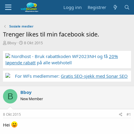
Logg inn
Registrer
Sosiale medier
Trenger likes til min facebook side.
T
S
Bboy
8 Okt 2015
r
t
å
a
Nordhost - Bruk rabattkoden WF2023NH og få
20%
d
r
løpende rabatt
på alle webhotell
s
t
t
d
a
a
For WFs medlemmer:
Gratis SEO-sjekk med Sonar SEO
r
t
t
o
e
Bboy
B
r
New Member
8 Okt 2015
#1
Hei