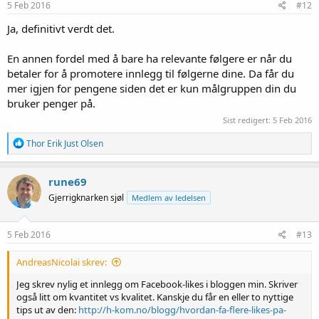
5 Feb 2016
#12
Ja, definitivt verdt det.
En annen fordel med å bare ha relevante følgere er når du
betaler for å promotere innlegg til følgerne dine. Da får du
mer igjen for pengene siden det er kun målgruppen din du
bruker penger på.
Sist redigert:
5 Feb 2016
R
Thor Erik Just Olsen
e
a
k
rune69
s
Gjerrigknarken sjøl
Medlem av ledelsen
j
o
n
e
5 Feb 2016
#13
r
:
AndreasNicolai skrev:
Jeg skrev nylig et innlegg om Facebook-likes i bloggen min. Skriver
også litt om kvantitet vs kvalitet. Kanskje du får en eller to nyttige
tips ut av den:
http://h-kom.no/blogg/hvordan-fa-flere-likes-pa-