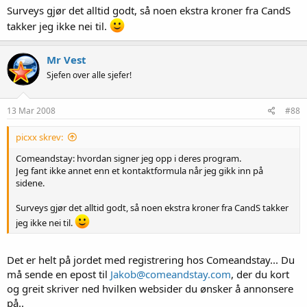
Surveys gjør det alltid godt, så noen ekstra kroner fra CandS
takker jeg ikke nei til.
Mr Vest
Sjefen over alle sjefer!
13 Mar 2008
#88
picxx skrev:
Comeandstay: hvordan signer jeg opp i deres program.
Jeg fant ikke annet enn et kontaktformula når jeg gikk inn på
sidene.
Surveys gjør det alltid godt, så noen ekstra kroner fra CandS takker
jeg ikke nei til.
Det er helt på jordet med registrering hos Comeandstay... Du
må sende en epost til
Jakob@comeandstay.com
, der du kort
og greit skriver ned hvilken websider du ønsker å annonsere
på..