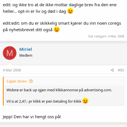
edit: og ikke tro at de ikke mottar daglige brev fra den ene
heller... opt-in er liv og død i dag
edit:edit: om du er skikkelig smart kjører du inn noen coregs
på nyhetsbrevet ditt også
Sist redigert:
4 Mar 2008
Miriel
M
Medlem
4 Mar 2008
#85
Caper skrev:
Widerø er back up igjen med klikkannonse på advertising.com.
Vil si at 2,47,- pr klikk er pen betaling for klikk
Jepp! Den har vi hengt oss på!