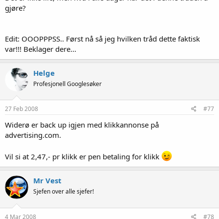
gjøre?
Edit: OOOPPPSS.. Først nå så jeg hvilken tråd dette faktisk
var!!! Beklager dere...
Helge
Profesjonell Googlesøker
27 Feb 2008
#77
Widerø er back up igjen med klikkannonse på
advertising.com.
Vil si at 2,47,- pr klikk er pen betaling for klikk
Mr Vest
Sjefen over alle sjefer!
4 Mar 2008
#78