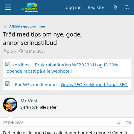
Logg inn
Registrer
Affiliate-programmer
Tråd med tips om nye, gode,
annonseringstilbud
T
S
picxx
13 Mar 2007
r
t
å
a
Nordhost - Bruk rabattkoden WF2023NH og få
20%
d
r
løpende rabatt
på alle webhotell
s
t
t
d
a
a
For WFs medlemmer:
Gratis SEO-sjekk med Sonar SEO
r
t
t
o
e
Mr Vest
r
Sjefen over alle sjefer!
27 Feb 2008
#76
Det er ikke ille, men hva i alle dager har det i denne tråden å