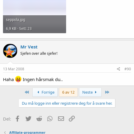
seppola.jpg
6,9 KB · Sett: 23
Mr Vest
Sjefen over alle sjefer!
13 Mar 2008
#90
Haha
Ingen hårsmak du..
Først
Siste
Forrige
6 av 12
Neste
Du må logge inn eller registrere deg for å svare her.
Facebook
Twitter
Reddit
WhatsApp
E-post
Link
Del:
Affiliate-programmer