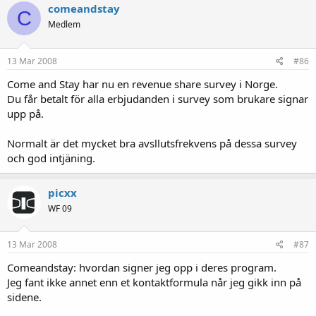
comeandstay
C
Medlem
13 Mar 2008
#86
Come and Stay har nu en revenue share survey i Norge.
Du får betalt för alla erbjudanden i survey som brukare signar
upp på.
Normalt är det mycket bra avsllutsfrekvens på dessa survey
och god intjäning.
picxx
WF 09
13 Mar 2008
#87
Comeandstay: hvordan signer jeg opp i deres program.
Jeg fant ikke annet enn et kontaktformula når jeg gikk inn på
sidene.