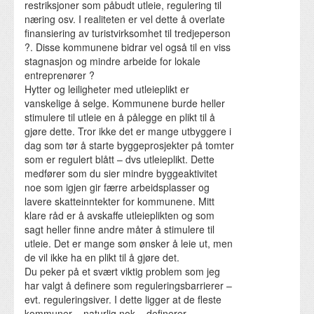
restriksjoner som påbudt utleie, regulering til
næring osv. I realiteten er vel dette å overlate
finansiering av turistvirksomhet til tredjeperson
?. Disse kommunene bidrar vel også til en viss
stagnasjon og mindre arbeide for lokale
entreprenører ?
Hytter og leiligheter med utleieplikt er
vanskelige å selge. Kommunene burde heller
stimulere til utleie en å pålegge en plikt til å
gjøre dette. Tror ikke det er mange utbyggere i
dag som tør å starte byggeprosjekter på tomter
som er regulert blått – dvs utleieplikt. Dette
medfører som du sier mindre byggeaktivitet
noe som igjen gir færre arbeidsplasser og
lavere skatteinntekter for kommunene. Mitt
klare råd er å avskaffe utleieplikten og som
sagt heller finne andre måter å stimulere til
utleie. Det er mange som ønsker å leie ut, men
de vil ikke ha en plikt til å gjøre det.
Du peker på et svært viktig problem som jeg
har valgt å definere som reguleringsbarrierer –
evt. reguleringsiver. I dette ligger at de fleste
kommuner – naturlig nok – definerer