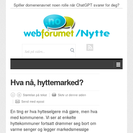
Spiller domenenavnet noen rolle når ChatGPT svarer for deg?
Hva nå, hyttemarked?
Størrelse på tekst
Skriv ut denne siden
Send med epost
En ting er hva hytteselgere må gjøre, men hva
med kommunene. Vi ser at enkelte
hyttekommuner fortsatt drømmer seg bort om
varme senger og legger markedsmessige