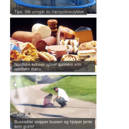
Tips: Slik unngår du trampolineulykker
Nordiske kvinner spiser sunnere enn
nordiske menn
Busssjåfør stopper bussen og hjelper jente
som gråter