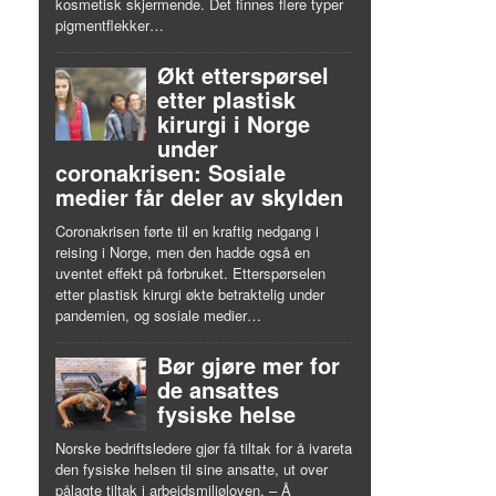
kosmetisk skjermende. Det finnes flere typer
pigmentflekker…
Økt etterspørsel
etter plastisk
kirurgi i Norge
under
coronakrisen: Sosiale
medier får deler av skylden
Coronakrisen førte til en kraftig nedgang i
reising i Norge, men den hadde også en
uventet effekt på forbruket. Etterspørselen
etter plastisk kirurgi økte betraktelig under
pandemien, og sosiale medier…
Bør gjøre mer for
de ansattes
fysiske helse
Norske bedriftsledere gjør få tiltak for å ivareta
den fysiske helsen til sine ansatte, ut over
pålagte tiltak i arbeidsmiljøloven. – Å