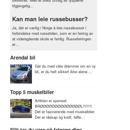
sikkerhet. Med et bredt utvalg av lyspærer
tilgjengelig…
Kan man leie russebusser?
Ja, det er vanlig i Norge å leie russebusser i
forbindelse med russetiden, som er en feiring av
at videregående skole er ferdig. Russefeiringen
er…
Arendal bil
Går du med våte drømmer om en ny
bil, er du helt sikkert ikke alene.…
Topp 5 muskelbiler
Artiklen er sponset.
BRØØØØØØØØØØØØØØL!!!!!!!!
Det er fasinerende med muskelbiler.
Det er råskap og kraft, tøffe…
Slik tar du vare på felgene dine