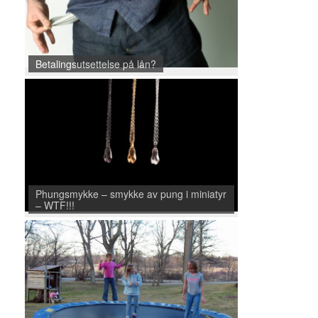
Betalingsutsettelse på lån?
Phungsmykke – smykke av pung i miniatyr
– WTF!!!