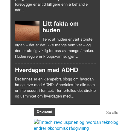
forebygge er alltid billigere enn å behandle
når…
Litt fakta om
huden
Tenk at huden er vårt største
organ – det er det ikke mange som vet – og
den er utrolig viktig for oss av mange årsaker.
Huden regulerer kroppsvarme; gjør…
Hverdagen med ADHD
Det finnes er en kjempebra blogg om hvordan
ha og leve med ADHD. Anbefales for alle som
er interessert i temaet. Her fortelles det direkte
og usminket om hverdagen med…
Økonomi
Se alle