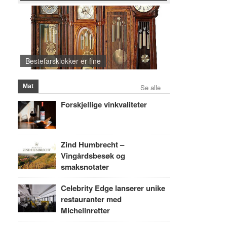
Bestefarsklokker er fine
Mat
Se alle
Forskjellige vinkvaliteter
Zind Humbrecht –
Vingårdsbesøk og
smaksnotater
Celebrity Edge lanserer unike
restauranter med
Michelinretter