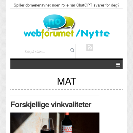
De beste nettsidebygger-verktøyene for 2026: Hva som faktisk
fungerer i dag
MAT
Forskjellige vinkvaliteter