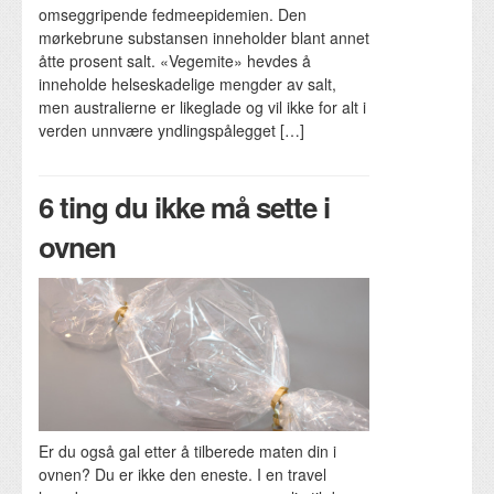
omseggripende fedmeepidemien. Den
mørkebrune substansen inneholder blant annet
åtte prosent salt. «Vegemite» hevdes å
inneholde helseskadelige mengder av salt,
men australierne er likeglade og vil ikke for alt i
verden unnvære yndlingspålegget […]
6 ting du ikke må sette i
ovnen
Er du også gal etter å tilberede maten din i
ovnen? Du er ikke den eneste. I en travel