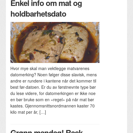
Enkel info om mat og
holdbarhetsdato
Hvor mye skal man vektlegge matvarenes
datomerking? Noen følger disse slavisk, mens
andre er rundere i kantene når det kommer til
best før-datoen. Er du av førstnevnte type bør
du lese videre, for datomerkingen er ikke noe
en bør bruke som en «regel» på når mat bør
kastes. Gjennomsnittsnordmannen kaster 70
kilo mat per år, […]
Grønn mandag! Rask