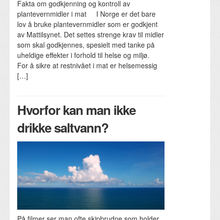
Fakta om godkjenning og kontroll av
plantevernmidler i mat I Norge er det bare
lov å bruke plantevernmidler som er godkjent
av Mattilsynet. Det settes strenge krav til midler
som skal godkjennes, spesielt med tanke på
uheldige effekter i forhold til helse og miljø.
For å sikre at restnivået i mat er helsemessig
[…]
Hvorfor kan man ikke
drikke saltvann?
På filmer ser man ofte skipbrudne som holder