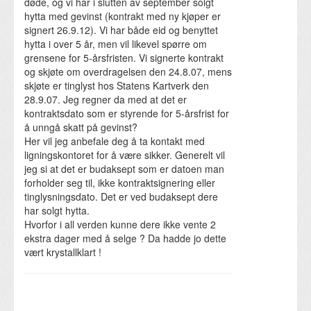
døde, og vi har i slutten av september solgt
hytta med gevinst (kontrakt med ny kjøper er
signert 26.9.12). Vi har både eid og benyttet
hytta i over 5 år, men vil likevel spørre om
grensene for 5-årsfristen. Vi signerte kontrakt
og skjøte om overdragelsen den 24.8.07, mens
skjøte er tinglyst hos Statens Kartverk den
28.9.07. Jeg regner da med at det er
kontraktsdato som er styrende for 5-årsfrist for
å unngå skatt på gevinst?
Her vil jeg anbefale deg å ta kontakt med
ligningskontoret for å være sikker. Generelt vil
jeg si at det er budaksept som er datoen man
forholder seg til, ikke kontraktsignering eller
tinglysningsdato. Det er ved budaksept dere
har solgt hytta.
Hvorfor i all verden kunne dere ikke vente 2
ekstra dager med å selge ? Da hadde jo dette
vært krystallklart !