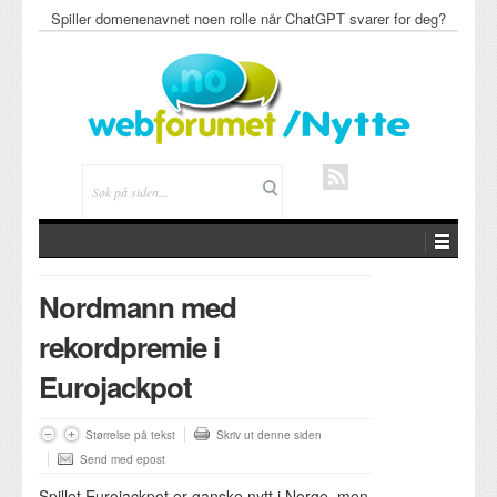
Spiller domenenavnet noen rolle når ChatGPT svarer for deg?
Nordmann med
rekordpremie i
Eurojackpot
Størrelse på tekst
Skriv ut denne siden
Send med epost
Spillet Eurojackpot er ganske nytt i Norge, men