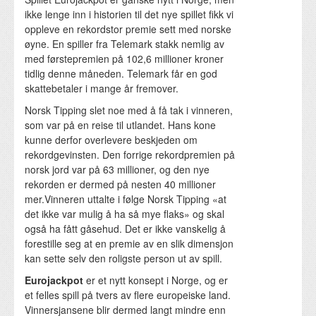
ikke lenge inn i historien til det nye spillet fikk vi
oppleve en rekordstor premie sett med norske
øyne. En spiller fra Telemark stakk nemlig av
med førstepremien på 102,6 millioner kroner
tidlig denne måneden. Telemark får en god
skattebetaler i mange år fremover.
Norsk Tipping slet noe med å få tak i vinneren,
som var på en reise til utlandet. Hans kone
kunne derfor overlevere beskjeden om
rekordgevinsten. Den forrige rekordpremien på
norsk jord var på 63 millioner, og den nye
rekorden er dermed på nesten 40 millioner
mer.Vinneren uttalte i følge Norsk Tipping «at
det ikke var mulig å ha så mye flaks» og skal
også ha fått gåsehud. Det er ikke vanskelig å
forestille seg at en premie av en slik dimensjon
kan sette selv den roligste person ut av spill.
Eurojackpot
er et nytt konsept i Norge, og er
et felles spill på tvers av flere europeiske land.
Vinnersjansene blir dermed langt mindre enn