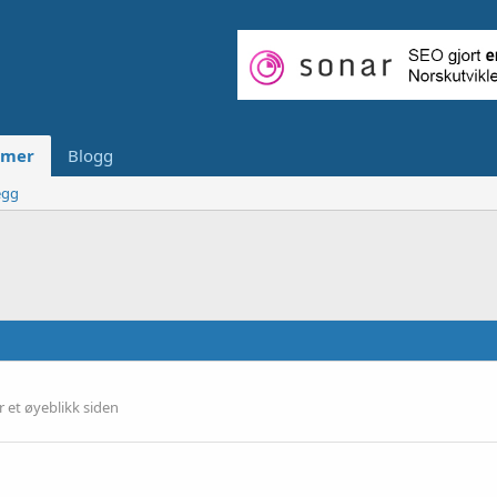
mer
Blogg
egg
r et øyeblikk siden