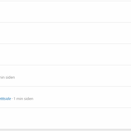
n
min siden
tttside
1 min siden