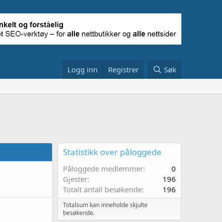
Logg inn
Registrer
Søk
Statistikk over påloggede
Påloggede medlemmer
0
Gjester
196
Totalt antall besøkende
196
Totalsum kan inneholde skjulte
besøkende.