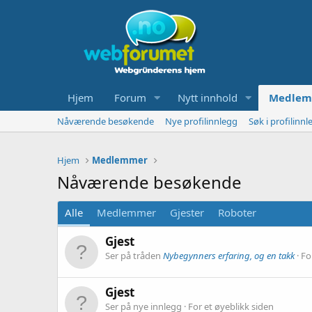
Hjem
Forum
Nytt innhold
Medlem
Nåværende besøkende
Nye profilinnlegg
Søk i profilinnl
Hjem
Medlemmer
Nåværende besøkende
Alle
Medlemmer
Gjester
Roboter
Gjest
Ser på tråden
Nybegynners erfaring, og en takk
Fo
Gjest
Ser på nye innlegg
For et øyeblikk siden