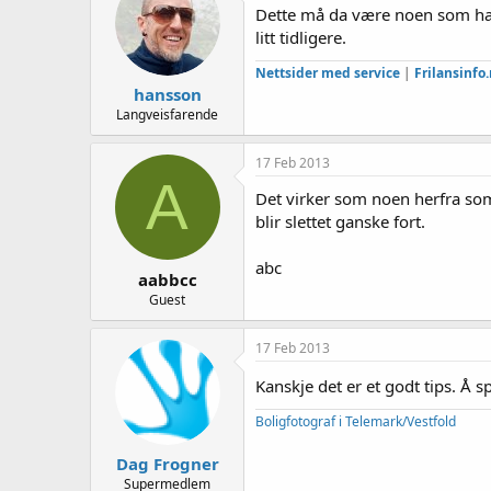
Dette må da være noen som har 
litt tidligere.
Nettsider med service
|
Frilansinfo
hansson
Langveisfarende
17 Feb 2013
A
Det virker som noen herfra som
blir slettet ganske fort.
abc
aabbcc
Guest
17 Feb 2013
Kanskje det er et godt tips. 
Boligfotograf i Telemark/Vestfold
Dag Frogner
Supermedlem