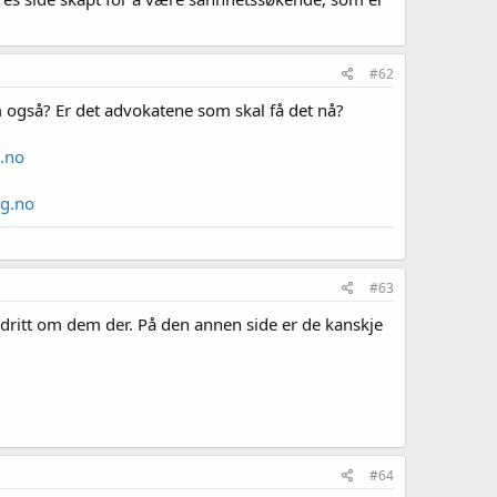
#62
 også? Er det advokatene som skal få det nå?
g.no
ag.no
#63
tår dritt om dem der. På den annen side er de kanskje
#64