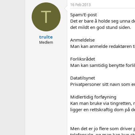
e
16 Feb 2013
r
T
Spam/E-post
Det er bare å holde seg unna de
det mildt en god stund siden.
trulte
Anmeldelse
Medlem
Man kan anmelde redaktøren til
Forliksrådet
Man kan samtidig benytte forli
Datatilsynet
Privatpersoner sitt navn som e
Midlertidig forføyning
Kan man bruke via tingretten, m
ligger en rettskraftig dom på de
Men det er jo flere som driver 
telefonsalg, og man kan kun st