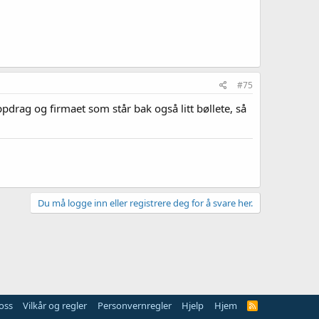
#75
drag og firmaet som står bak også litt bøllete, så
Du må logge inn eller registrere deg for å svare her.
oss
Vilkår og regler
Personvernregler
Hjelp
Hjem
R
S