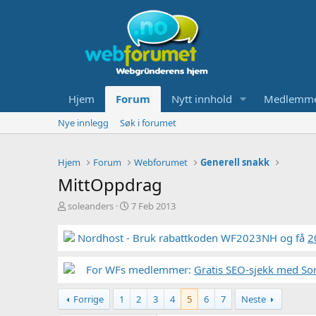
Hjem
Forum
Nytt innhold
Medlemm
Nye innlegg
Søk i forumet
Hjem
Forum
Webforumet
Generell snakk
MittOppdrag
T
S
soleanders
7 Feb 2013
r
t
å
a
Nordhost - Bruk rabattkoden WF2023NH og få
2
d
r
s
t
t
For WFs medlemmer:
d
Gratis SEO-sjekk med So
a
a
r
t
Forrige
1
2
3
4
5
6
7
Neste
t
o