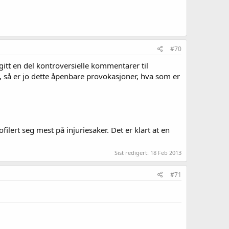
#70
gitt en del kontroversielle kommentarer til
tt, så er jo dette åpenbare provokasjoner, hva som er
ilert seg mest på injuriesaker. Det er klart at en
Sist redigert:
18 Feb 2013
#71