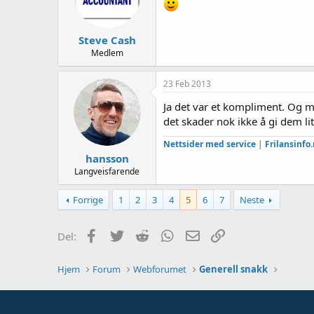
Steve Cash
Medlem
23 Feb 2013
Ja det var et kompliment. Og m
det skader nok ikke å gi dem li
Nettsider med service
|
Frilansinfo
hansson
Langveisfarende
Forrige
1
2
3
4
5
6
7
Neste
Facebook
Twitter
Reddit
WhatsApp
E-post
Link
Del:
Hjem
Forum
Webforumet
Generell snakk