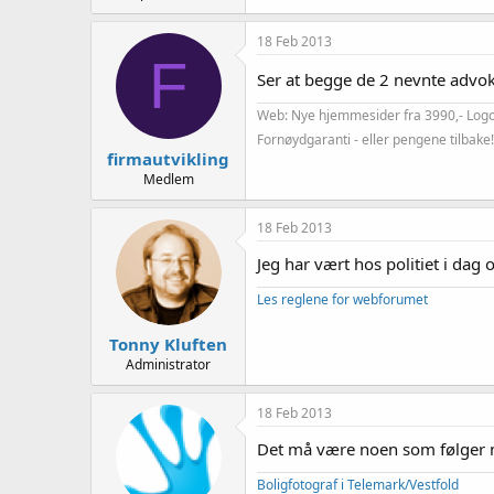
18 Feb 2013
F
Ser at begge de 2 nevnte advok
Web: Nye hjemmesider fra 3990,- Logo/V
Fornøydgaranti - eller pengene tilbake
firmautvikling
Medlem
18 Feb 2013
Jeg har vært hos politiet i dag
Les reglene for webforumet
Tonny Kluften
Administrator
18 Feb 2013
Det må være noen som følger m
Boligfotograf i Telemark/Vestfold