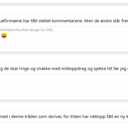
atfirmaene har fått slettet kommentarene. Men de andre står fr
isittkort/Grafisk design fra 590,-
!
 og de skal ringe og snakke med mittoppdrag og sjekke litt før jeg 
ed i denne tråden som skriver, for Elden har nettopp fått en ny