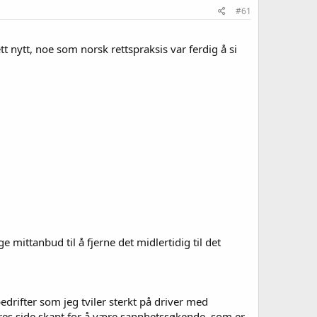
#61
t nytt, noe som norsk rettspraksis var ferdig å si
mittanbud til å fjerne det midlertidig til det
edrifter som jeg tviler sterkt på driver med
eres side skapt for å være sannhetssøkende, som er