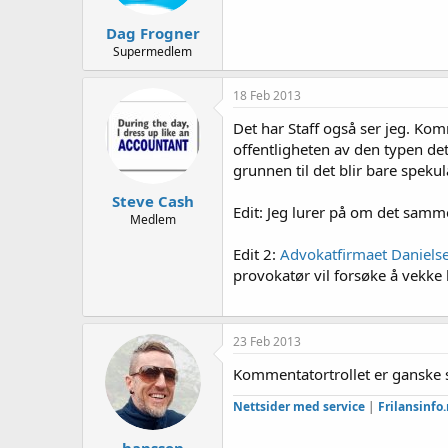
Dag Frogner
Supermedlem
18 Feb 2013
Det har Staff også ser jeg. Kom
offentligheten av den typen det
grunnen til det blir bare spekul
Steve Cash
Edit: Jeg lurer på om det samme
Medlem
Edit 2:
Advokatfirmaet Daniels
provokatør vil forsøke å vekke 
23 Feb 2013
Kommentatortrollet er ganske s
Nettsider med service
|
Frilansinfo
hansson