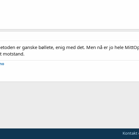
etoden er ganske bøllete, enig med det. Men nå er jo hele MittOpp
tt motstand.
.no
Kontakt 