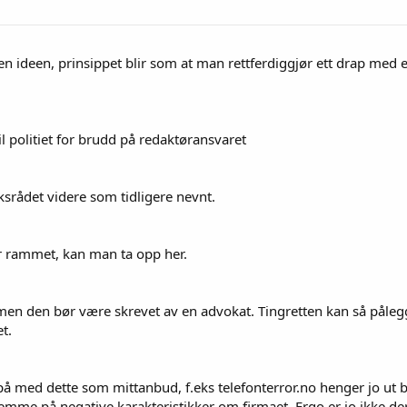
n ideen, prinsippet blir som at man rettferdiggjør ett drap med et
 politiet for brudd på redaktøransvaret
ksrådet videre som tidligere nevnt.
r rammet, kan man ta opp her.
en den bør være skrevet av en advokat. Tingretten kan så pålegge 
t.
på med dette som mittanbud, f.eks telefonterror.no henger jo ut b
emme på negative karakteristikker om firmaet. Ergo er jo ikke d