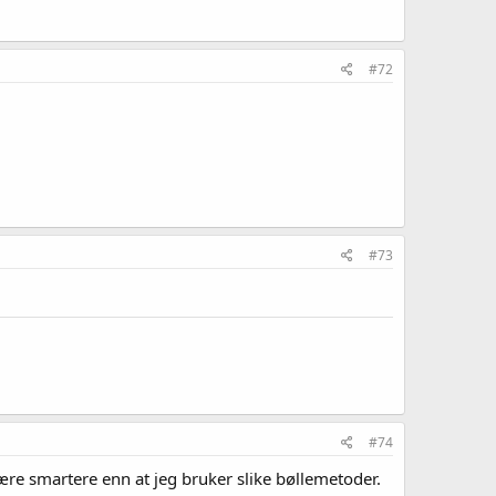
#72
#73
#74
være smartere enn at jeg bruker slike bøllemetoder.