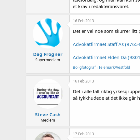
et krav i redaktøransvaret.
16 Feb 2013
Det er vel noe som skurrer lit
Advokatfirmaet Staff As (97654
Dag Frogner
Advokatfirmaet Elden Da (9801
Supermedlem
Boligfotograf i Telemark/Vestfold
16 Feb 2013
Det i alle fall riktig yrkesgrup
så tykkhudede at det ikke går 
Steve Cash
Medlem
17 Feb 2013