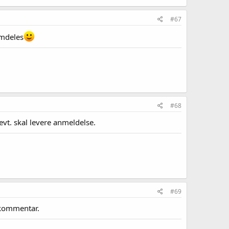
#67
emdeles
#68
evt. skal levere anmeldelse.
#69
 kommentar.