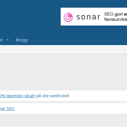
er
Blogg
0% løpende rabatt
på alle webhotell
nar SEO