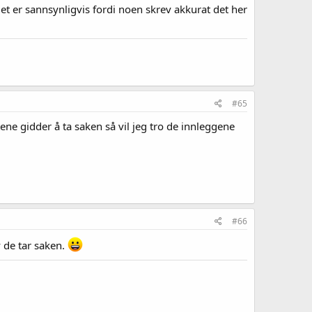
t er sannsynligvis fordi noen skrev akkurat det her
#65
ne gidder å ta saken så vil jeg tro de innleggene
#66
 de tar saken.