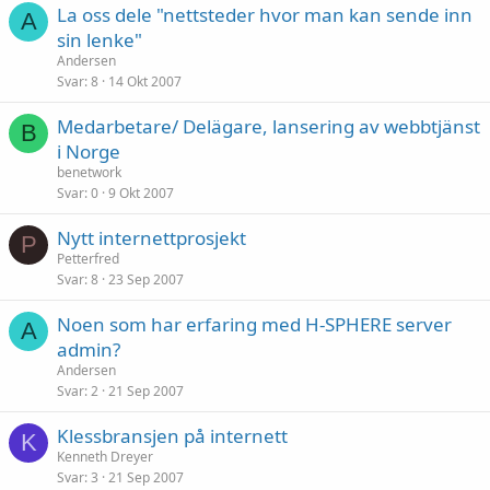
La oss dele "nettsteder hvor man kan sende inn
A
sin lenke"
Andersen
Svar
8
14 Okt 2007
Medarbetare/ Delägare, lansering av webbtjänst
B
i Norge
benetwork
Svar
0
9 Okt 2007
Nytt internettprosjekt
P
Petterfred
Svar
8
23 Sep 2007
Noen som har erfaring med H-SPHERE server
A
admin?
Andersen
Svar
2
21 Sep 2007
Klessbransjen på internett
K
Kenneth Dreyer
Svar
3
21 Sep 2007