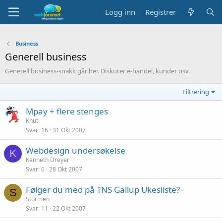
Logg inn
Registrer
Business
Generell business
Generell business-snakk går her. Diskuter e-handel, kunder osv.
Filtrering
Mpay + flere stenges
Knut
Svar
16
31 Okt 2007
Webdesign undersøkelse
K
Kenneth Dreyer
Svar
0
28 Okt 2007
Følger du med på TNS Gallup Ukesliste?
S
Stormen
Svar
11
22 Okt 2007