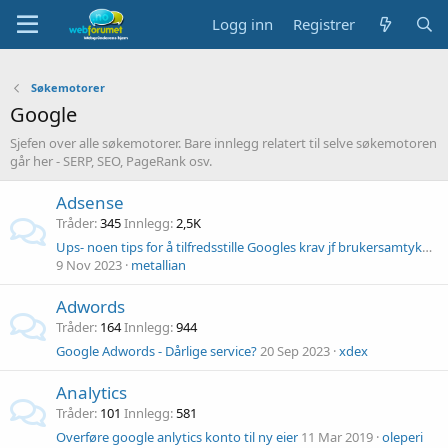
Logg inn
Registrer
Søkemotorer
Google
Sjefen over alle søkemotorer. Bare innlegg relatert til selve søkemotoren
går her - SERP, SEO, PageRank osv.
Adsense
Tråder
345
Innlegg
2,5K
Ups- noen tips for å tilfredsstille Googles krav jf brukersamtykke?
9 Nov 2023
metallian
Adwords
Tråder
164
Innlegg
944
Google Adwords - Dårlige service?
20 Sep 2023
xdex
Analytics
Tråder
101
Innlegg
581
Overføre google anlytics konto til ny eier
11 Mar 2019
oleperi