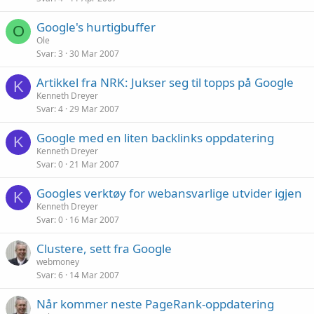
Google's hurtigbuffer
O
Ole
Svar
3
30 Mar 2007
Artikkel fra NRK: Jukser seg til topps på Google
K
Kenneth Dreyer
Svar
4
29 Mar 2007
Google med en liten backlinks oppdatering
K
Kenneth Dreyer
Svar
0
21 Mar 2007
Googles verktøy for webansvarlige utvider igjen
K
Kenneth Dreyer
Svar
0
16 Mar 2007
Clustere, sett fra Google
webmoney
Svar
6
14 Mar 2007
Når kommer neste PageRank-oppdatering