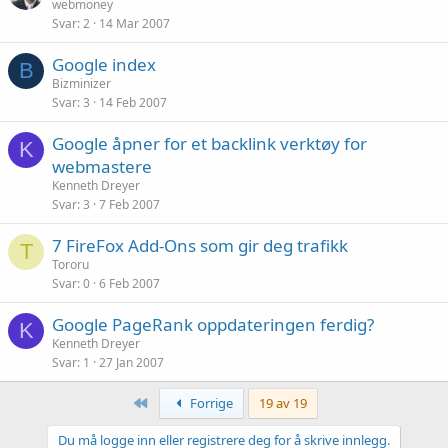
webmoney
Svar
2
14 Mar 2007
Google index
B
Bizminizer
Svar
3
14 Feb 2007
Google åpner for et backlink verktøy for
K
webmastere
Kenneth Dreyer
Svar
3
7 Feb 2007
7 FireFox Add-Ons som gir deg trafikk
T
Tororu
Svar
0
6 Feb 2007
Google PageRank oppdateringen ferdig?
K
Kenneth Dreyer
Svar
1
27 Jan 2007
Først
Forrige
19 av 19
Du må logge inn eller registrere deg for å skrive innlegg.