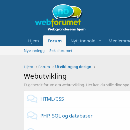
Hjem
Forum
Nytt innhold
Medlemm
Nye innlegg
Søk i forumet
Hjem
Forum
Utvikling og design
Webutvikling
Et generelt forum om webutvikling. Her kan du stille dine sp
HTML/CSS
PHP, SQL og databaser