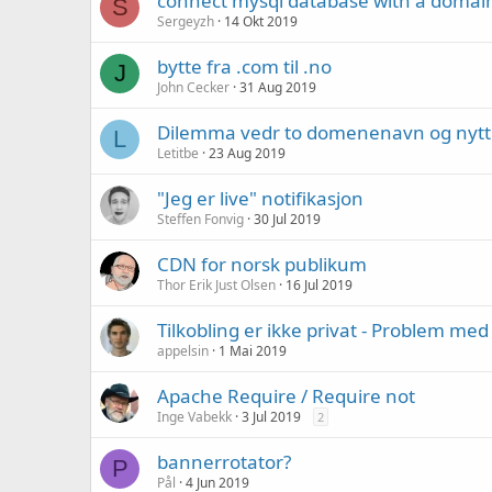
connect mysql database with a domai
S
Sergeyzh
14 Okt 2019
bytte fra .com til .no
J
John Cecker
31 Aug 2019
Dilemma vedr to domenenavn og nytt
L
Letitbe
23 Aug 2019
"Jeg er live" notifikasjon
Steffen Fonvig
30 Jul 2019
CDN for norsk publikum
Thor Erik Just Olsen
16 Jul 2019
Tilkobling er ikke privat - Problem med 
appelsin
1 Mai 2019
Apache Require / Require not
Inge Vabekk
3 Jul 2019
2
bannerrotator?
P
Pål
4 Jun 2019