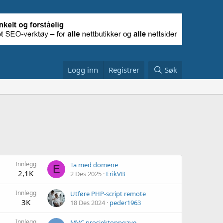
Logg inn
Registrer
Søk
Innlegg
Ta med domene
E
2,1K
2 Des 2025
ErikVB
Innlegg
Utføre PHP-script remote
3K
18 Des 2024
peder1963
Innlegg
MVC prosjektoppgave