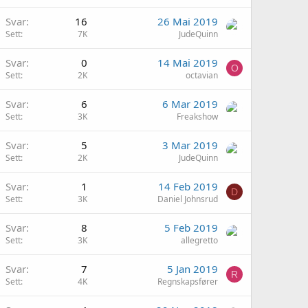
Svar
16
26 Mai 2019
Sett
7K
JudeQuinn
Svar
0
14 Mai 2019
O
Sett
2K
octavian
Svar
6
6 Mar 2019
Sett
3K
Freakshow
Svar
5
3 Mar 2019
Sett
2K
JudeQuinn
Svar
1
14 Feb 2019
D
Sett
3K
Daniel Johnsrud
Svar
8
5 Feb 2019
Sett
3K
allegretto
Svar
7
5 Jan 2019
R
Sett
4K
Regnskapsfører