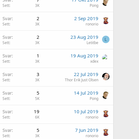
Sett
3K
Pong
Svar
2
2 Sep 2019
Sett
3K
ronorio
Svar
2
23 Aug 2019
L
Sett
3K
Letitbe
Svar
1
19 Aug 2019
Sett
3K
xdex
Svar
3
22 Jul 2019
Sett
3K
Thor Erik Just Olsen
Svar
5
14 Jul 2019
Sett
5K
Pong
Svar
19
10 Jul 2019
Sett
6K
ronorio
Svar
5
7 Jun 2019
Sett
3K
ronorio