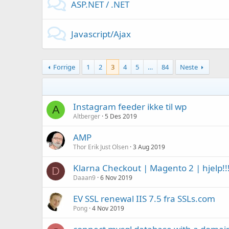
ASP.NET / .NET
Javascript/Ajax
Forrige
1
2
3
4
5
…
84
Neste
Instagram feeder ikke til wp
A
Altberger
5 Des 2019
AMP
Thor Erik Just Olsen
3 Aug 2019
Klarna Checkout | Magento 2 | hjelp!!!
D
Daaan9
6 Nov 2019
EV SSL renewal IIS 7.5 fra SSLs.com
Pong
4 Nov 2019