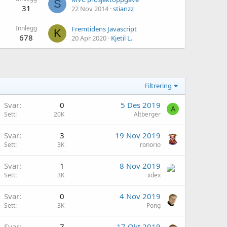
S
31
22 Nov 2014
stianzz
Innlegg
Fremtidens Javascript
K
678
20 Apr 2020
Kjetil L.
Filtrering
Svar
0
5 Des 2019
A
Sett
20K
Altberger
Svar
3
19 Nov 2019
Sett
3K
ronorio
Svar
1
8 Nov 2019
Sett
3K
xdex
Svar
0
4 Nov 2019
Sett
3K
Pong
Svar
7
17 Okt 2019