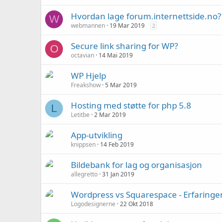
Hvordan lage forum.internettside.no?
W
webmannen
19 Mar 2019
2
Secure link sharing for WP?
O
octavian
14 Mai 2019
WP Hjelp
Freakshow
5 Mar 2019
Hosting med støtte for php 5.8
L
Letitbe
2 Mar 2019
App-utvikling
knippsen
14 Feb 2019
Bildebank for lag og organisasjon
allegretto
31 Jan 2019
Wordpress vs Squarespace - Erfaringe
Logodesignerne
22 Okt 2018