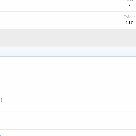
7
Tråder
110
!