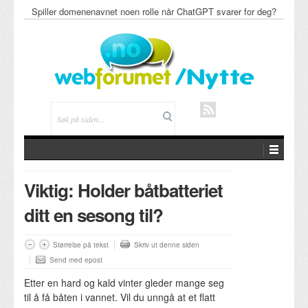
Spiller domenenavnet noen rolle når ChatGPT svarer for deg?
Viktig: Holder båtbatteriet
ditt en sesong til?
Størrelse på tekst
Skriv ut denne siden
Send med epost
Etter en hard og kald vinter gleder mange seg
til å få båten i vannet. Vil du unngå at et flatt