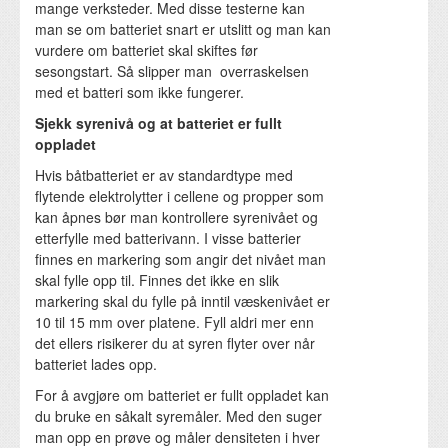
mange verksteder. Med disse testerne kan
man se om batteriet snart er utslitt og man kan
vurdere om batteriet skal skiftes før
sesongstart. Så slipper man overraskelsen
med et batteri som ikke fungerer.
Sjekk syrenivå og at batteriet er fullt
oppladet
Hvis båtbatteriet er av standardtype med
flytende elektrolytter i cellene og propper som
kan åpnes bør man kontrollere syrenivået og
etterfylle med batterivann. I visse batterier
finnes en markering som angir det nivået man
skal fylle opp til. Finnes det ikke en slik
markering skal du fylle på inntil væskenivået er
10 til 15 mm over platene. Fyll aldri mer enn
det ellers risikerer du at syren flyter over når
batteriet lades opp.
For å avgjøre om batteriet er fullt oppladet kan
du bruke en såkalt syremåler. Med den suger
man opp en prøve og måler densiteten i hver