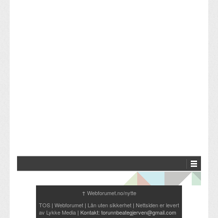
Webforumet.no/nytte
↑
TOS
|
Webforumet
|
Lån uten sikkerhet
|
Nettsiden er levert
av Lykke Media
| Kontakt: torunnbeategjerven@gmail.com