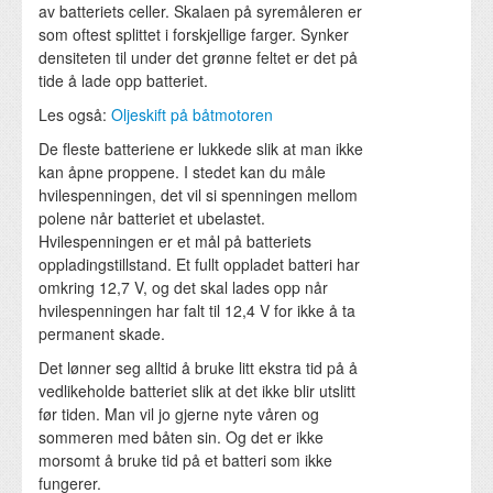
av batteriets celler. Skalaen på syremåleren er
som oftest splittet i forskjellige farger. Synker
densiteten til under det grønne feltet er det på
tide å lade opp batteriet.
Les også:
Oljeskift på båtmotoren
De fleste batteriene er lukkede slik at man ikke
kan åpne proppene. I stedet kan du måle
hvilespenningen, det vil si spenningen mellom
polene når batteriet et ubelastet.
Hvilespenningen er et mål på batteriets
oppladingstillstand. Et fullt oppladet batteri har
omkring 12,7 V, og det skal lades opp når
hvilespenningen har falt til 12,4 V for ikke å ta
permanent skade.
Det lønner seg alltid å bruke litt ekstra tid på å
vedlikeholde batteriet slik at det ikke blir utslitt
før tiden. Man vil jo gjerne nyte våren og
sommeren med båten sin. Og det er ikke
morsomt å bruke tid på et batteri som ikke
fungerer.