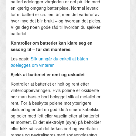
batteri ødelegger vårgleden er det på tide med
en kjærlig omgang batteripleie. Normal levetid
for et batteri er ca. fem år, men det varierer av
hvor mye det blir brukt – og hvordan det pleies.
Vi gir deg noen gode råd til hvordan du sjekker
batteriet:
Kontroller om batteriet kan klare seg en
sesong til – før det monteres.
Les også:
Slik unngår du enkelt at båten
ødelegges om vinteren
Sjekk at batteriet er rent og uskadet
Kontroller at batteriet er helt og rent etter
vinteroppbevaringen. Hvis polene er oksiderte
bør man børste bort belegget slik at metallet er
rent. For å beskytte polene mot ytterligere
oksidering er det en god idé å smøre kabelsko
og poler med fett eller vaselin etter at batteriet
er montert. Er det elektrolytt (syre) på beholder
eller lokk så skal det tørkes bort og overflaten
renses og nøytraliseres med sodaoppløsning.