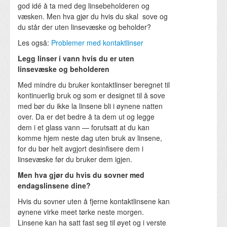
god idé å ta med deg linsebeholderen og
væsken. Men hva gjør du hvis du skal sove og
du står der uten linsevæske og beholder?
Les også:
Problemer med kontaktlinser
Legg linser i vann hvis du er uten
linsevæske og beholderen
Med mindre du bruker kontaktlinser beregnet til
kontinuerlig bruk og som er designet til å sove
med bør du ikke la linsene bli i øynene natten
over. Da er det bedre å ta dem ut og legge
dem i et glass vann — forutsatt at du kan
komme hjem neste dag uten bruk av linsene,
for du bør helt avgjort desinfisere dem i
linsevæske før du bruker dem igjen.
Men hva gjør du hvis du sovner med
endagslinsene dine?
Hvis du sovner uten å fjerne kontaktlinsene kan
øynene virke meet tørke neste morgen.
Linsene kan ha satt fast seg til øyet og i verste