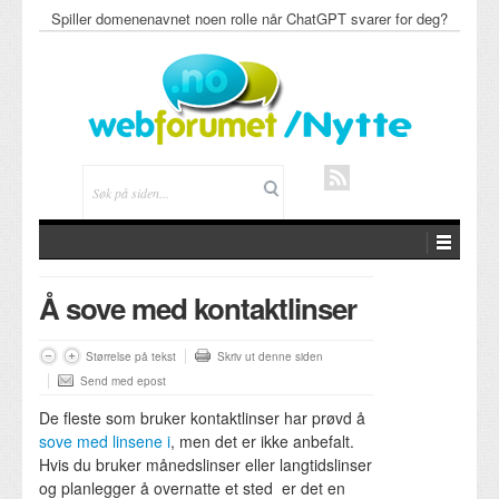
Spiller domenenavnet noen rolle når ChatGPT svarer for deg?
Å sove med kontaktlinser
Størrelse på tekst
Skriv ut denne siden
Send med epost
De fleste som bruker kontaktlinser har prøvd å
sove med linsene i
, men det er ikke anbefalt.
Hvis du bruker månedslinser eller langtidslinser
og planlegger å overnatte et sted er det en