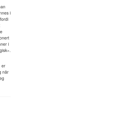
man
nnes i
fordi
t
te
onert
ner i
gisk».
 er
g når
jeg