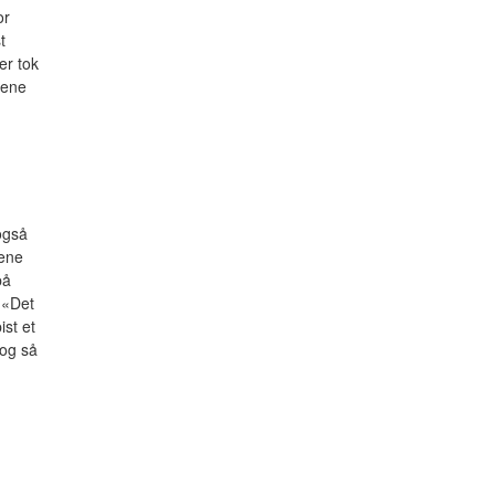
or
t
er tok
tene
 også
lene
på
 «Det
ist et
 og så