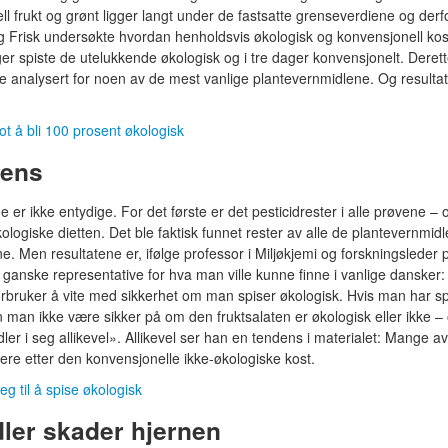
 frukt og grønt ligger langt under de fastsatte grenseverdiene og derf
og Frisk undersøkte hvordan henholdsvis økologisk og konvensjonell kos
ger spiste de utelukkende økologisk og i tre dager konvensjonelt. Derett
e analysert for noen av de mest vanlige plantevernmidlene. Og resulta
ot å bli 100 prosent økologisk
dens
 er ikke entydige. For det første er det pesticidrester i alle prøvene –
kologiske dietten. Det ble faktisk funnet rester av alle de plantevernmid
ne. Men resultatene er, ifølge professor i Miljøkjemi og forskningsleder 
 ganske representative for hva man ville kunne finne i vanlige dansker:
orbruker å vite med sikkerhet om man spiser økologisk. Hvis man har sp
n man ikke være sikker på om den fruktsalaten er økologisk eller ikke –
ler i seg allikevel». Allikevel ser han en tendens i materialet: Mange av
re etter den konvensjonelle ikke-økologiske kost.
g til å spise økologisk
ler skader hjernen