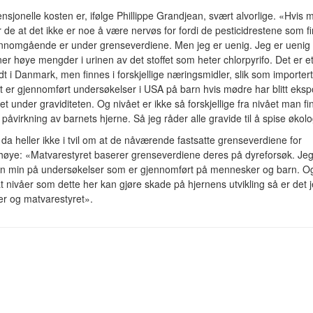
sjonelle kosten er, ifølge Phillippe Grandjean, svært alvorlige. «Hvis 
de at det ikke er noe å være nervøs for fordi de pesticidrestene som fi
nnomgående er under grenseverdiene. Men jeg er uenig. Jeg er uenig 
nner høye mengder i urinen av det stoffet som heter chlorpyrifo. Det er e
t i Danmark, men finnes i forskjellige næringsmidler, slik som importer
t er gjennomført undersøkelser i USA på barn hvis mødre har blitt eksp
t under graviditeten. Og nivået er ikke så forskjellige fra nivået man fin
påvirkning av barnets hjerne. Så jeg råder alle gravide til å spise økolo
da heller ikke i tvil om at de nåværende fastsatte grenseverdiene for
r høye: «Matvarestyret baserer grenseverdiene deres på dyreforsøk. Jeg
en min på undersøkelser som er gjennomført på mennesker og barn. O
 nivåer som dette her kan gjøre skade på hjernens utvikling så er det 
ter og matvarestyret».