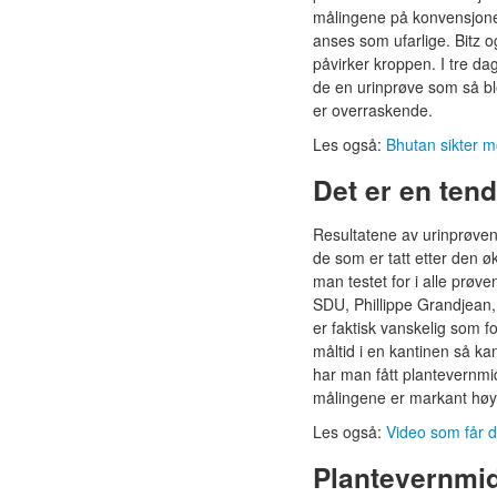
målingene på konvensjonell
anses som ufarlige. Bitz 
påvirker kroppen. I tre da
de en urinprøve som så bl
er overraskende.
Les også:
Bhutan sikter m
Det er en ten
Resultatene av urinprøvene
de som er tatt etter den ø
man testet for i alle prøve
SDU, Phillippe Grandjean,
er faktisk vanskelig som f
måltid i en kantinen så ka
har man fått plantevernmid
målingene er markant høye
Les også:
Video som får de
Plantevernmid