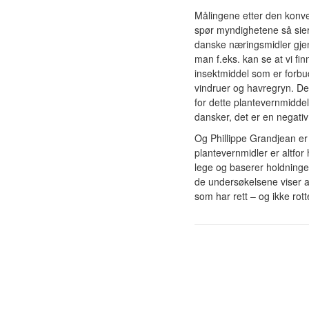
Målingene etter den konven
spør myndighetene så sier 
danske næringsmidler gje
man f.eks. kan se at vi fi
insektmiddel som er forbud
vindruer og havregryn. De
for dette plantevernmiddele
dansker, det er en negativ 
Og Phillippe Grandjean er 
plantevernmidler er altfo
lege og baserer holdning
de undersøkelsene viser at
som har rett – og ikke rot