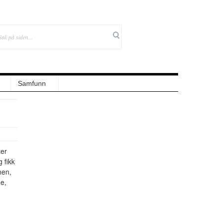
Samfunn
ter
g fikk
nen,
ge,