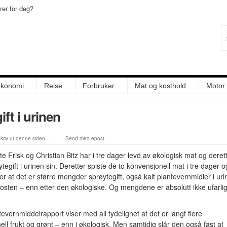
er for deg?
konomi
Reise
Forbruker
Mat og kosthold
Motor
ift i urinen
kriv ut denne siden
Send med epost
 Frisk og Christian Bitz har i tre dager levd av økologisk mat og deret
ytegift i urinen sin. Deretter spiste de to konvensjonell mat i tre dager o
er at det er større mengder sprøytegift, også kalt plantevernmidler i uri
kosten – enn etter den økologiske. Og mengdene er absolutt ikke ufarli
evernmiddelrapport viser med all tydelighet at det er langt flere
ell frukt og grønt – enn i økologisk. Men samtidig slår den også fast at