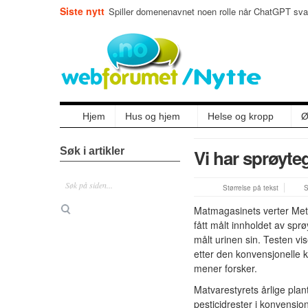
Siste nytt
Spiller domenenavnet noen rolle når ChatGPT svar
Hjem
Hus og hjem
Helse og kropp
Ø
Søk i artikler
Vi har sprøyteg
Størrelse på tekst
S
Matmagasinets verter Mette
fått målt innholdet av sprø
målt urinen sin. Testen vis
etter den konvensjonelle 
mener forsker.
Matvarestyrets årlige plant
pesticidrester i konvensjon