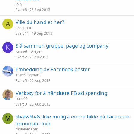
Jolly
Svar
8
25 Sep 2013
Ville du handlet her?
A
ansgaaar
Svar
11
19 Sep 2013
Slå sammen gruppe, page og company
K
Kenneth Dreyer
Svar
2
2 Sep 2013
Embedding av Facebook poster
Travellingman
Svar
5
22 Aug 2013
Verktøy for å håndtere FB ad spending
rune69
Svar
0
22 Aug 2013
%¤#&%¤& ikke mulig å endre bilde på Facebook-
M
annonsen min
moneymaker