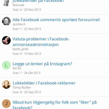
Julekalender på Facebook?
MariusB
Svar
4
28 Nov 2013
Alle Facebook comments sporløst forsvunnet
quicktech
Svar
1
22 Nov 2013
Valuta-problemer i Facebook-
annonseadministrasjon
bente_jente
Svar
0
19 Nov 2013
Legge ut lenker på Instagram?
L
let100
Svar
1
28 Okt 2013
Lokkebilder i Facebook-reklamer
Tonny Kluften
Svar
8
26 Sep 2013
tilbud kun tilgjengelig for folk som "liker" på
J
facebook?