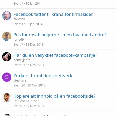
Svar
4
10 Jan 2014
Facebook tetter til krana for firmasider
zapotek
Svar
17
6 Jan 2014
Pes for rosabloggerne - men hva med andre?
rune69
Svar
7
12 Des 2013
Har du en vellykket facebook-kampanje?
bente_jente
Svar
33
6 Des 2013
Zurker - fremtidens nettverk
S
steehans
Svar
20
30 Nov 2013
Kopiere alt innhold på en facebookside?
Dan Åsen Hansen
Svar
0
29 Nov 2013