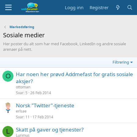
Logg inn
Registrer
Markedsføring
Sosiale medier
Her poster du alt som har med Facebook, LinkedIn og andre sosiale
arenaer på nett.
Filtrering
Har noen her prøvd Addmefast for gratis sosiale
O
aksjer?
ottoman
Svar
5
26 Feb 2014
Norsk "Twitter"-tjeneste
erlsae
Svar
11
17 Feb 2014
Skatt på gaver og tjenester?
L
Lurimus